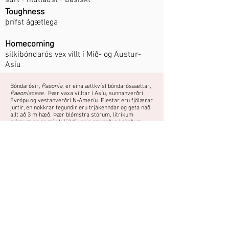
súrt - hlutlaust - basískt
Toughness
þrífst ágætlega
Homecoming
silkibóndarós vex villt í Mið- og Austur-
Asíu
Bóndarósir,
Paeonia
, er eina ættkvísl bóndarósaættar,
Paeoniaceae
. Þær vaxa villtar í Asíu, sunnanverðri
Evrópu og vestanverðri N-Ameríu. Flestar eru fjölærar
jurtir, en nokkrar tegundir eru trjákenndar og geta náð
allt að 3 m hæð. Þær blómstra stórum, litríkum
blómum og er mikill fjöldi yrkja ræktaður í görðum.
Fjölgun:
Skipting að vori.
Getur verið treg til að blómstra ef
aðbúnaður er ekki að hennar skapi.
Do you have a photo or experience with