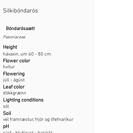
Silkibóndarós
Bóndarósaætt
Paeoniaceae
Height
hávaxin, um 60 - 80 cm
Flower color
hvítur
Flowering
júlí - ágúst
Leaf color
dökkgrænn
Lighting conditions
sól
Soil
vel framræstur, frjór og lífefnaríkur
pH