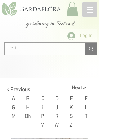
gardening in Iceland
Log In
Next >
< Previous
A
B
C
D
E
F
G
H
i
J
K
L
M
Oh
P
R
S
T
V
W
Z