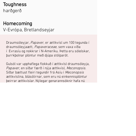
Toughness
harðgerð
Homecoming
V-Evrópa, Bretlandseyjar
Draumsóleyjar,
Papaver
, er ættkvísl um 100 tegunda í
draumsóleyjaætt,
Papaveraceae
, sem vaxa víða
í Evrasíu og nokkrar í N-Ameríku. Þetta eru sólelskar,
þurrkþolnar plöntur með djúpa stólparót. ​
Gulsól var upphaflega flokkuð í ættkvísl draumsóleyja,
Papaver
, en síðar færð í nýja ættkvísl,
Meconopsis
.
Síðar bættust fleiri tegundir frá Asíu í
Meconopsis
ættkvíslina, blásólirnar, sem eru nú einkennisplöntur
þeirrar ættkvíslar. Nýlegar genarannsóknir hafa nú
sýnt fram á að gulsólin er ekki skyld öðrum tegundum í
Meconopsis
ættkvíslinni, heldur eigi frekar heima í
Papaver
ættkvíslinni.
Fjölgun:
Sáning - sáð að vori
Fræ ekki hulið og haft við stofuhita fram að spírun.
Harðgerð og sáir sér töluvert.