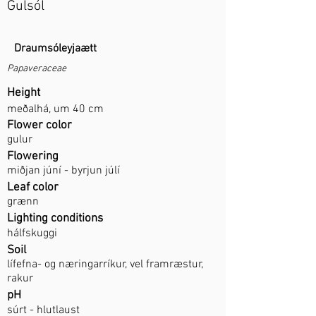
Gulsól
Draumsóleyjaætt
Papaveraceae
Height
meðalhá, um 40 cm
Flower color
gulur
Flowering
miðjan júní - byrjun júlí
Leaf color
grænn
Lighting conditions
hálfskuggi
Soil
lífefna- og næringarríkur, vel framræstur,
rakur
pH
súrt - hlutlaust