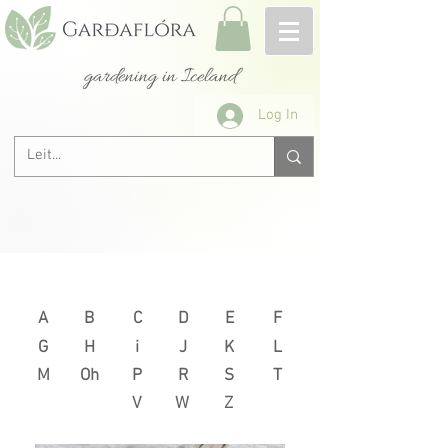
gardening in Iceland
Log In
Next >
< Previous
A
B
C
D
E
F
G
H
i
J
K
L
M
Oh
P
R
S
T
V
W
Z