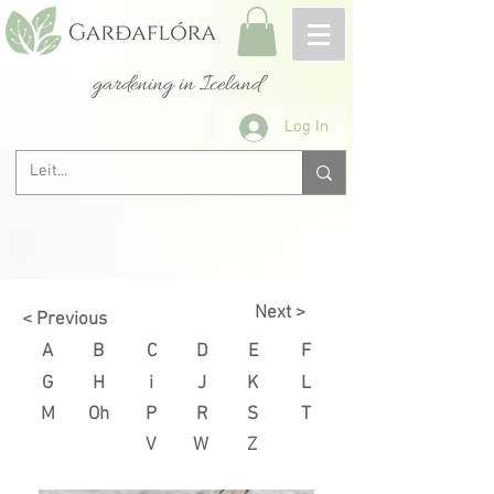
gardening in Iceland
Log In
Next >
< Previous
A
B
C
D
E
F
G
H
i
J
K
L
M
Oh
P
R
S
T
V
W
Z