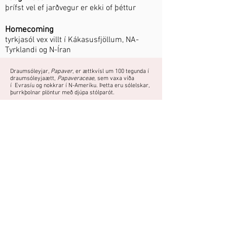
þrífst vel ef jarðvegur er ekki of þéttur
Homecoming
tyrkjasól vex villt í Kákasusfjöllum, NA-
Tyrklandi og N-Íran
Draumsóleyjar,
Papaver
, er ættkvísl um 100 tegunda í
draumsóleyjaætt,
Papaveraceae
, sem vaxa víða
í Evrasíu og nokkrar í N-Ameríku. Þetta eru sólelskar,
þurrkþolnar plöntur með djúpa stólparót. ​
Fjölgun:
Sáning - sáð að vori.
Fræ ekki hulið og haft við stofuhita fram að spírun.
Þarf næringarríkan, vel framræstan
jarðveg.
Do you have a photo or experience with
this plant?
You can share photos and experiences
here.