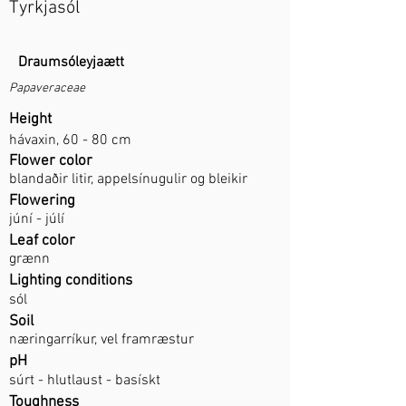
Tyrkjasól
Draumsóleyjaætt
Papaveraceae
Height
hávaxin, 60 - 80 cm
Flower color
blandaðir litir, appelsínugulir og bleikir
Flowering
júní - júlí
Leaf color
grænn
Lighting conditions
sól
Soil
næringarríkur, vel framræstur
pH
súrt - hlutlaust - basískt
Toughness