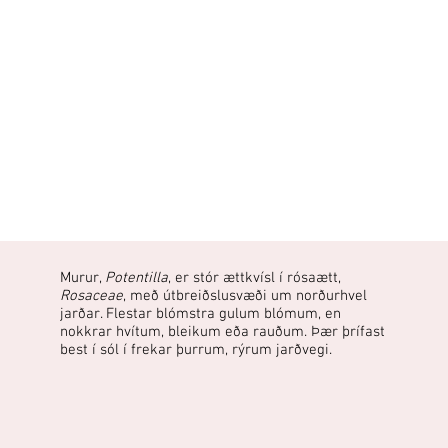
Murur,
Potentilla
, er stór ættkvísl í rósaætt,
Rosaceae
, með útbreiðslusvæði um norðurhvel
jarðar. Flestar blómstra gulum blómum, en
nokkrar hvítum, bleikum eða rauðum. Þær þrífast
best í sól í frekar þurrum, rýrum jarðvegi.​