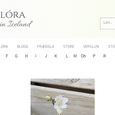
in Iceland
LORA
BLOGG
FRÆÐSLA
STORE
VERSLUN
STO
i
J
F
G
H
K
L
M
Oh
P
R