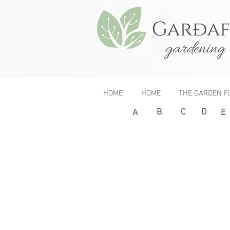
gardening 
HOME
HOME
THE GARDEN F
B
C
D
< Previous
A
E