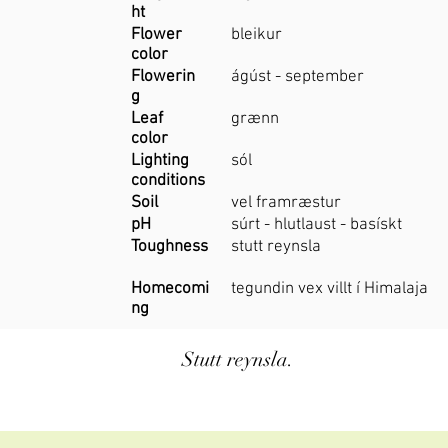
ht
Flower
bleikur
color
Flowerin
ágúst - september
g
Leaf
grænn
color
Lighting
sól
conditions
Soil
vel framræstur
pH
súrt - hlutlaust - basískt
Toughness
stutt reynsla
Homecomi
tegundin vex villt í Himalaja
ng
Stutt reynsla.