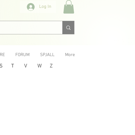
Log In
RE
FORUM
SPJALL
More
S
T
V
W
Z
Next >