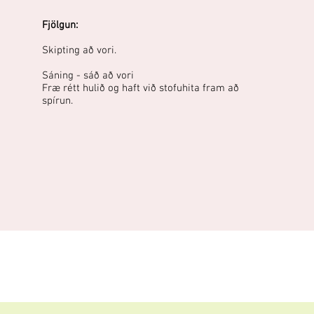
Fjölgun:
Skipting að vori.
Sáning - sáð að vori
Fræ rétt hulið og haft við stofuhita fram að
spírun.