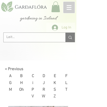
gardening in Iceland
Log In
Next >
< Previous
A
B
C
D
E
F
G
H
i
J
K
L
M
Oh
P
R
S
T
V
W
Z