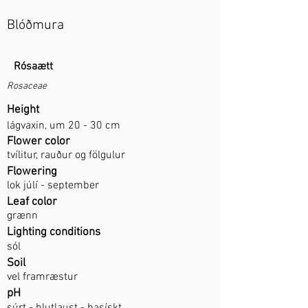
Blóðmura
Rósaætt
Rosaceae
Height
lágvaxin, um 20 - 30 cm
Flower color
tvílitur, rauður og fölgulur
Flowering
lok júlí - september
Leaf color
grænn
Lighting conditions
sól
Soil
vel framræstur
pH