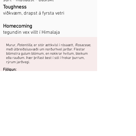
súrt - hlutlaust - basískt
Toughness
viðkvæm, drapst á fyrsta vetri
Homecoming
tegundin vex villt í Himalaja
Murur,
Potentilla
, er stór ættkvísl í rósaætt,
Rosaceae
,
með útbreiðslusvæði um norðurhvel jarðar. Flestar
blómstra gulum blómum, en nokkrar hvítum, bleikum
eða rauðum. Þær þrífast best í sól í frekar þurrum,
rýrum jarðvegi.​
Fjölgun:
Skipting að vori.
Sáning - sáð að vori
Fræ rétt hulið og haft við stofuhita fram að spírun.
Frekar viðkvæm. Verður yfirleitt
skammlíf.
Do you have a photo or experience with
this plant?