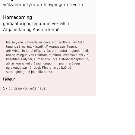
viðkvæmur fyrir umhleypingum á vorin
Homecoming
garðaafbrigði, tegundin vex villt í
Afganistan og Kasmírhéraði.
Maríulyklar,
Primula
, er geysistór ættkvísl um 500
tegunda í maríulykilsætt,
Primulaceae
. Tegundir
ættkvíslarinnar dreifast víða, en mestur tegundafjöldi,
um helmingur, vex í Himalajafjöllum. Þær vaxa því við
breytileg skilyrði, sumar eru úrvals steinhæðaplöntur,
aðrar kunna vel við sig í djúpum, frjóum jarðvegi
og skugga part úr degi. Flestar eiga það þó
sameiginlegt að þola illa þurrk.
Fjölgun:
Skipting að vori eða hausti.
Sáning - sáð síðvetrar eða að vori.
Fræ ekki hulið og haft við stofuhita fram að spírun.
Yrki sem er gróskumeira og blómsælla en
tegundin. Blómin springa út þegar
blómstönglarnir eru rétt komnir upp úr