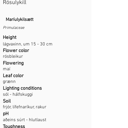
Rósulykill
Maríulykilsætt
Primulaceae
Height
lágvaxinn, um 15 - 30 cm
Flower color
rósbleikur
Flowering
maí
Leaf color
grænn
Lighting conditions
sól - hálfskuggi
Soil
frjór, lífefnaríkur, rakur
pH
aðeins súrt - hlutlaust
Toughness