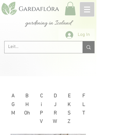
gardening in Iceland
Log In
Next >
< Previous
A
B
C
D
E
F
G
H
i
J
K
L
M
Oh
P
R
S
T
V
W
Z