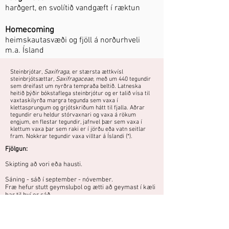
harðgert, en svolítið vandgæft í ræktun
Homecoming
heimskautasvæði og fjöll á norðurhveli
m.a. Ísland
Steinbrjótar,
Saxifraga
, er stærsta ættkvísl
steinbrjótsættar,
Saxifragaceae
, með um 440 tegundir
sem dreifast um nyrðra tempraða beltið. Latneska
heitið þýðir bókstaflega steinbrjótur og er talið vísa til
vaxtaskilyrða margra tegunda sem vaxa í
klettasprungum og grjótskriðum hátt til fjalla. Aðrar
tegundir eru heldur stórvaxnari og vaxa á rökum
engjum, en flestar tegundir, jafnvel þær sem vaxa í
klettum vaxa þar sem raki er í jörðu eða vatn seitlar
fram. Nokkrar tegundir vaxa villtar á Íslandi (*).
Fjölgun:
Skipting að vori eða hausti.
Sáning - sáð í september - nóvember.
Fræ hefur stutt geymsluþol og ætti að geymast í kæli
þar til því er sáð.
Fræ ekki hulið og haft við stofuhita í 4-6 vikur. Ef fræ
spírar ekki á þeim tíma er það haft úti fram að spírun.
Spírar best við 5-12°C.