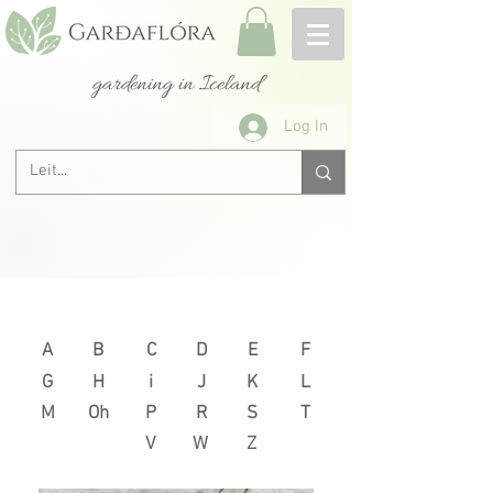
gardening in Iceland
Log In
Next >
< Previous
A
B
C
D
E
F
G
H
i
J
K
L
M
Oh
P
R
S
T
V
W
Z