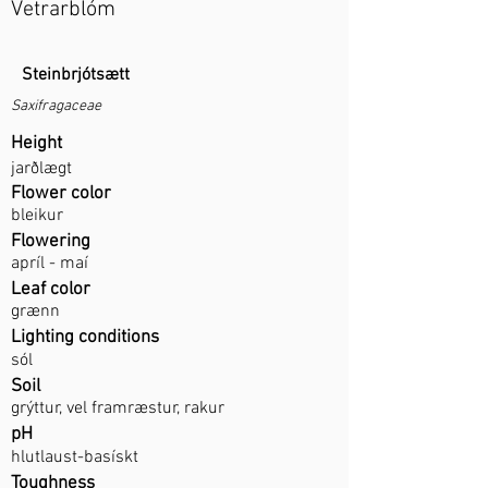
Vetrarblóm
Steinbrjótsætt
Saxifragaceae
Height
jarðlægt
Flower color
bleikur
Flowering
apríl - maí
Leaf color
grænn
Lighting conditions
sól
Soil
grýttur, vel framræstur, rakur
pH
hlutlaust-basískt
Toughness