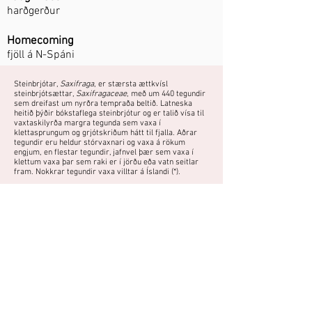
harðgerður
Homecoming
fjöll á N-Spáni
Steinbrjótar,
Saxifraga
, er stærsta ættkvísl
steinbrjótsættar,
Saxifragaceae
, með um 440 tegundir
sem dreifast um nyrðra tempraða beltið. Latneska
heitið þýðir bókstaflega steinbrjótur og er talið vísa til
vaxtaskilyrða margra tegunda sem vaxa í
klettasprungum og grjótskriðum hátt til fjalla. Aðrar
tegundir eru heldur stórvaxnari og vaxa á rökum
engjum, en flestar tegundir, jafnvel þær sem vaxa í
klettum vaxa þar sem raki er í jörðu eða vatn seitlar
fram. Nokkrar tegundir vaxa villtar á Íslandi (*).
Fjölgun:
Skipting að vori eða hausti.
Sáning - sáð í febrúar - mars.
Fræ ekki hulið og haft við 15-20°C fram að spírun.
Þolir illa þurrk, verður fallegastur þar
sem jarðvegur er jafnrakur.