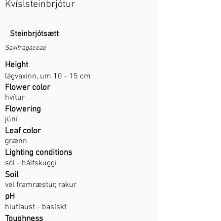
Kvíslsteinbrjótur
Steinbrjótsætt
Saxifragaceae
Height
lágvaxinn, um 10 - 15 cm
Flower color
hvítur
Flowering
júní
Leaf color
grænn
Lighting conditions
sól - hálfskuggi
Soil
vel framræstur, rakur
pH
hlutlaust - basískt
Toughness