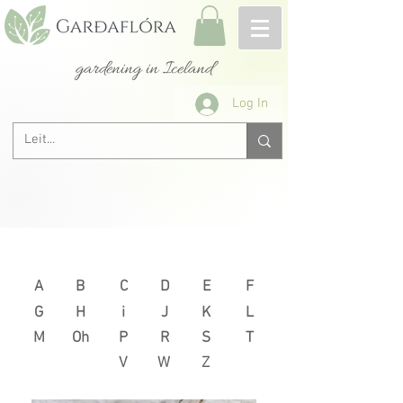
gardening in Iceland
Log In
Next >
< Previous
A
B
C
D
E
F
G
H
i
J
K
L
M
Oh
P
R
S
T
V
W
Z