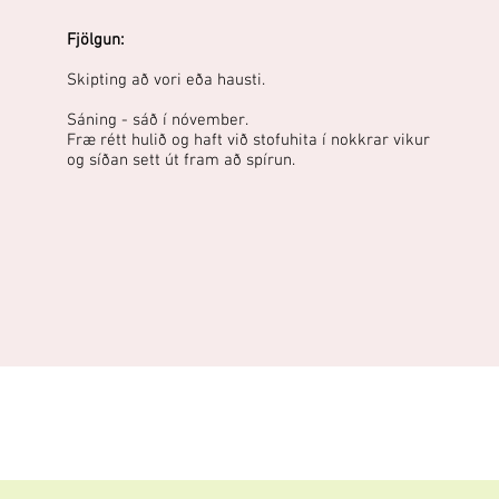
Fjölgun:
Skipting að vori eða hausti.
Sáning - sáð í nóvember.
Fræ rétt hulið og haft við stofuhita í nokkrar vikur
og síðan sett út fram að spírun.