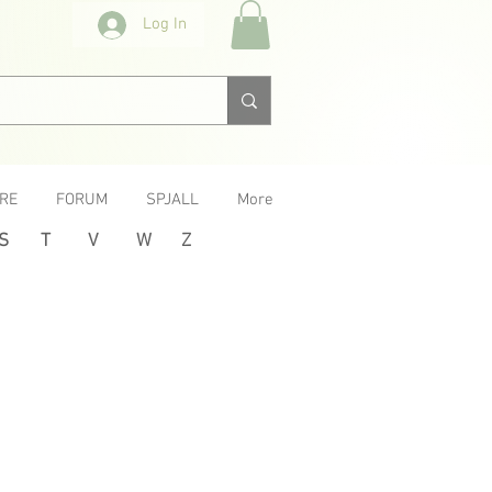
Log In
RE
FORUM
SPJALL
More
S
T
V
W
Z
Next >