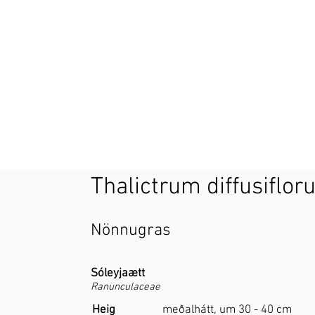
Thalictrum diffusiflo
Nönnugras
Sóleyjaætt
Ranunculaceae
Heig
meðalhátt, um 30 - 40 cm