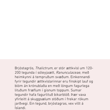
Brjóstagrös,
Thalictrum
, er stór ættkvísl um 120-
200 tegunda í sóleyjaætt,
Ranunculaceae
, með
heimkynni á tempruðum svæðum. Einkennandi
fyrir tegundir ættkvíslarinnar eru fínskipt lauf og
blóm án krónublaða en með löngum fagurlega
lituðum fræflum í gisnum toppum. Sumar
tegundir hafa fagurlituð bikarblöð. Þær vaxa
yfirleitt á skuggsælum stöðum í frekar rökum
jarðvegi. Ein tegund, brjóstagras, vex villt á
Íslandi.​