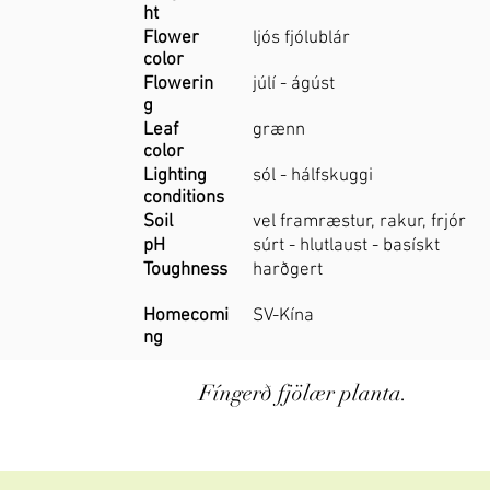
ht
Flower
ljós fjólublár
color
Flowerin
júlí - ágúst
g
Leaf
grænn
color
Lighting
sól - hálfskuggi
conditions
Soil
vel framræstur, rakur, frjór
pH
súrt - hlutlaust - basískt
Toughness
harðgert
Homecomi
SV-Kína
ng
Fíngerð fjölær planta.