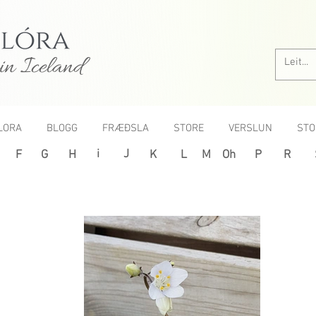
in Iceland
LORA
BLOGG
FRÆÐSLA
STORE
VERSLUN
STO
i
J
F
G
H
K
L
M
Oh
P
R