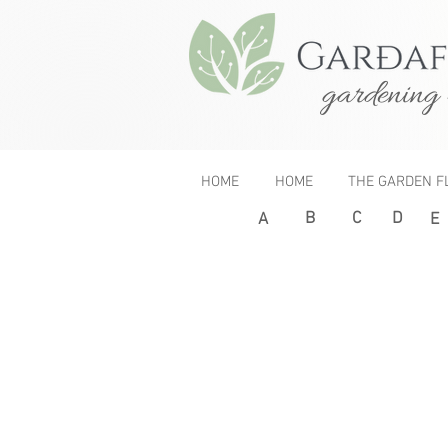
gardening 
HOME
HOME
THE GARDEN F
B
C
D
< Previous
A
E