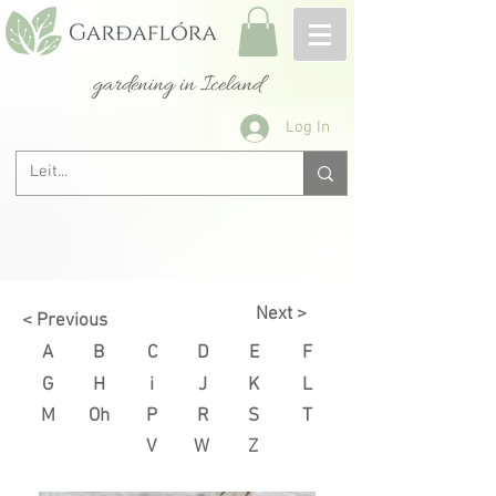
gardening in Iceland
Log In
Next >
< Previous
A
B
C
D
E
F
G
H
i
J
K
L
M
Oh
P
R
S
T
V
W
Z