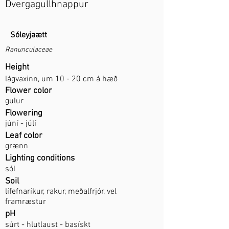
Dvergagullhnappur
Sóleyjaætt
Ranunculaceae
Height
lágvaxinn, um 10 - 20 cm á hæð
Flower color
gulur
Flowering
júní - júlí
Leaf color
grænn
Lighting conditions
sól
Soil
lífefnaríkur, rakur, meðalfrjór, vel
framræstur
pH
súrt - hlutlaust - basískt