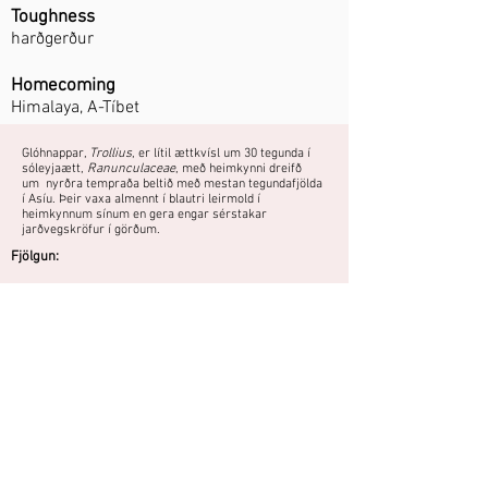
Toughness
harðgerður
Homecoming
Himalaya, A-Tíbet
Glóhnappar,
Trollius
, er lítil ættkvísl um 30 tegunda í
sóleyjaætt,
Ranunculaceae
, með heimkynni dreifð
um nyrðra tempraða beltið með mestan tegundafjölda
í Asíu. Þeir vaxa almennt í blautri leirmold í
heimkynnum sínum en gera engar sérstakar
jarðvegskröfur í görðum.
Fjölgun:
Skipting að vori eða hausti.
Sáning - sáð í september - nóvember.
Fræ rétt hulið og haft við stofuhita í 2 vikur og síðan
sett út fram að spírun. Fræið þarf að frjósa, svo ekki
er nóg að geyma það í kæli.
Lágvaxin planta sem þarf jafnrakan
jarðveg í sól.