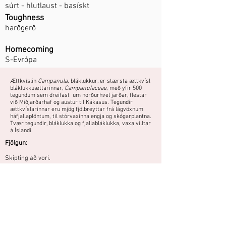
súrt - hlutlaust - basískt
Toughness
harðgerð
Homecoming
S-Evrópa
Ættkvíslin
Campanula
, bláklukkur, er stærsta ættkvísl
bláklukkuættarinnar,
Campanulaceae
, með yfir 500
tegundum sem dreifast um norðurhvel jarðar, flestar
við Miðjarðarhaf og austur til Kákasus. Tegundir
ættkvíslarinnar eru mjög fjölbreyttar frá lágvöxnum
háfjallaplöntum, til stórvaxinna engja og skógarplantna.
Tvær tegundir, bláklukka og fjallabláklukka, vaxa villtar
á Íslandi.
Fjölgun:
Skipting að vori.
Sáning - sáð að vori.
Fræ ekki hulið og haft við stofuhita (ca. 20°C) fram að
spírun. Eftir spírun þarf lægra hitastig og næga birtu
til að plöntur verði ekki of teygðar.
Tvíær planta sem blómstrar á öðru ári.