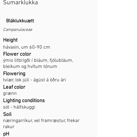
Sumarklukka
Bláklukkuætt
Campanulaceae
Height
hávaxin, um 60-90 cm
Flower color
ýmis litbrigði í bláum, fjólubláum,
bleikum og hvítum tónum
Flowering
tvíær, lok júlí - ágúst á öðru ári
Leaf color
grænn
Lighting conditions
sól - hálfskuggi
Soil
næringarríkur, vel framræstur, frekar
rakur
pH