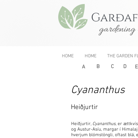
gardening 
HOME
HOME
THE GARDEN F
B
C
D
A
E
Cyananthus
Heiðjurtir
Heiðjurtir,
Cyananthus
, er ættkví
og Austur-Asíu, margar í Himalaj
hverjum blómstöngli, oftast blá, e