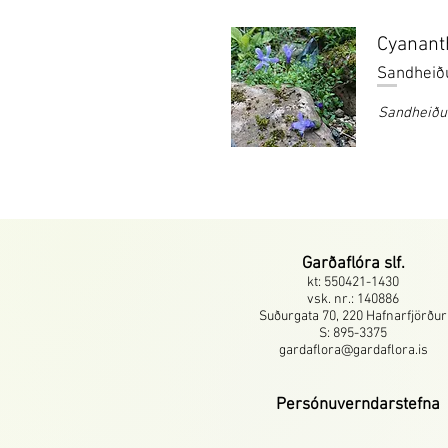
Cyanant
Sandheið
Sandheiðu
Garðaflóra slf.
kt: 550421-1430
vsk. nr.: 140886
Suðurgata 70, 220 Hafnarfjörður
S: 895-3375
gardaflora@gardaflora.is
Persónuverndarstefna