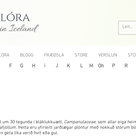
in Iceland
LORA
BLOGG
FRÆÐSLA
STORE
VERSLUN
STO
i
J
F
G
H
K
L
M
Oh
P
R
sl um 30 tegunda í bláklukkuætt,
Campanulaceae
, sem allar eiga hei
afjöllum. Þetta eru yfirleitt jarðlægar plöntur með nokkuð stórum 
n geta líka verið hvít eða gul.