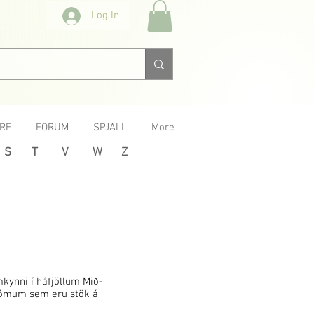
Log In
RE
FORUM
SPJALL
More
S
T
V
W
Z
mkynni í háfjöllum Mið-
blómum sem eru stök á