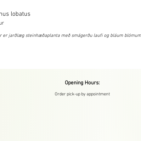
hus lobatus
ur
r er jarðlæg steinhæðaplanta með smágerðu laufi og bláum blómum
Opening Hours:
Order pick-up by appointment