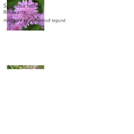
Scabiosa lucida
Rósakarfa
Harðgerð og auðræktuð tegund.
Scabiosa ochroleuca 'Moon Dance'
Fölvakarfa
Fölvakarfa er meðalhá - hávaxin fjölær
planta með fölgulum blómum.