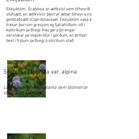
Ekkjublóm,
Scabiosa
, er ættkvísl sem tilheyrði
stúfuætt, en ættkvíslir þeirrar ættar tilheyra nú
geitblaðsætt (
Caprifoliaceae
). Ekkjublóm vaxa á
frekar þurrum gresjum og fjallahlíðum, oft í
kalkríkum jarðvegi. Þau gera þó engar
sérstakar jarvegskröfur í görðum, en þrífast
best í frjóum jarðvegi á sólríkum stað.
Scabiosa japonica var. alpina
Lágvaxin steinhæðaplanta sem blómstrar
lillabláum blómum.