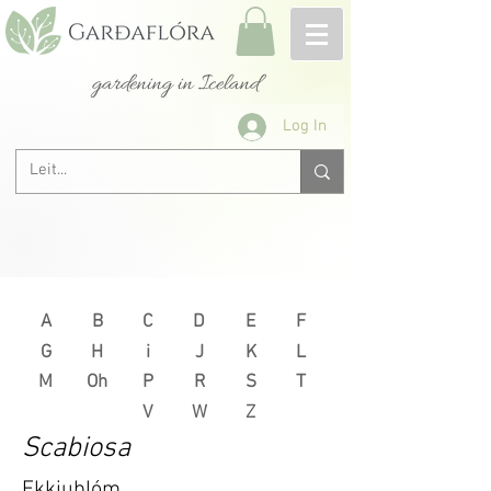
gardening in Iceland
Log In
A
B
C
D
E
F
G
H
i
J
K
L
M
Oh
P
R
S
T
V
W
Z
Scabiosa
Ekkjublóm