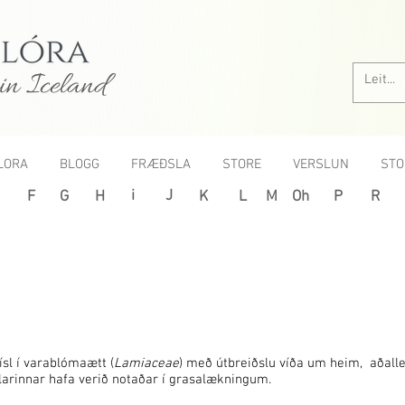
in Iceland
LORA
BLOGG
FRÆÐSLA
STORE
VERSLUN
STO
i
J
F
G
H
K
L
M
Oh
P
R
ísl í varablómaætt (
Lamiaceae
) með útbreiðslu víða um heim, aðal
arinnar hafa verið notaðar í grasalækningum.