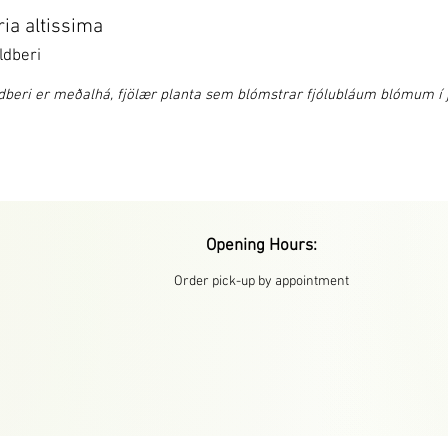
ria altissima
ldberi
dberi er meðalhá, fjölær planta sem blómstrar fjólubláum blómum í j
Opening Hours:
Order pick-up by appointment