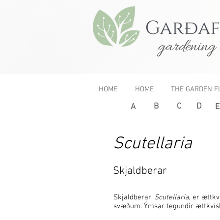
gardening 
HOME
HOME
THE GARDEN F
B
C
D
A
E
Scutellaria
Skjaldberar
Skjaldberar,
Scutellaria
, er ættkv
svæðum. Ýmsar tegundir ættkvísl