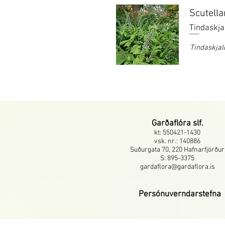
Scutella
Tindaskja
Tindaskjal
Garðaflóra slf.
kt: 550421-1430
vsk. nr.: 140886
Suðurgata 70, 220 Hafnarfjörður
S: 895-3375
gardaflora@gardaflora.is
Persónuverndarstefna