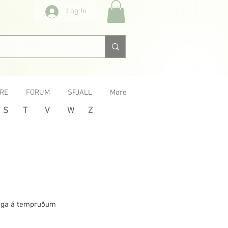
Log In
RE
FORUM
SPJALL
More
S
T
V
W
Z
lega á tempruðum