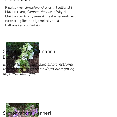
Pípuklukkur,
Symphyandra
, er lítil ættkvísl í
bláklukkuætt,
Campanulaceae
, náskyld
bláklukkum (
Campanula
). Flestar tegundir eru
tvíærar og flestar eiga heimkynni á
Balkanskaga og V-Asíu.
Symphyandra hofmannii
Blúnduklukka
Blúnduklukka er lágvaxin einblómstrandi
tegund sem blómstrar hvítum blómum og
deyr eftir blómgun.
Symphyandra wanneri