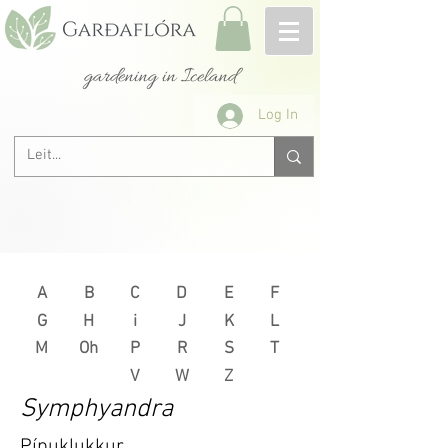
gardening in Iceland
Log In
A
B
C
D
E
F
G
H
i
J
K
L
M
Oh
P
R
S
T
V
W
Z
Symphyandra
Pípuklukkur