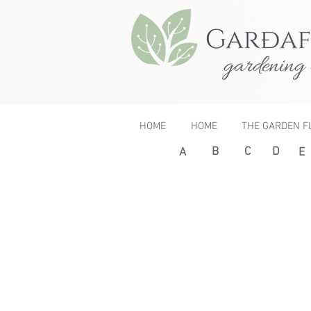
gardening 
HOME
HOME
THE GARDEN F
B
C
D
< Previous
A
E