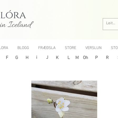
in Iceland
LORA
BLOGG
FRÆÐSLA
STORE
VERSLUN
STO
i
J
F
G
H
K
L
M
Oh
P
R