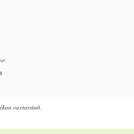
tur
að
íkan vaxtarstað.