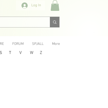
Log In
RE
FORUM
SPJALL
More
S
T
V
W
Z
Next >