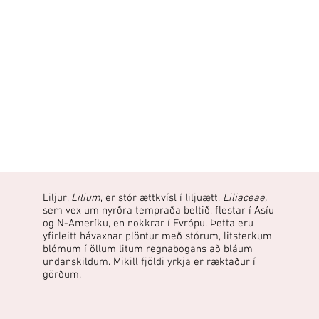
Liljur,
Lilium
, er stór ættkvísl í liljuætt,
Liliaceae,
sem vex um nyrðra tempraða beltið, flestar í Asíu
og N-Ameríku, en nokkrar í Evrópu. Þetta eru
yfirleitt hávaxnar plöntur með stórum, litsterkum
blómum í öllum litum regnabogans að bláum
undanskildum. Mikill fjöldi yrkja er ræktaður í
görðum.