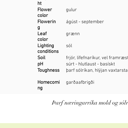
ht
Flower
gulur
color
Flowerin
ágúst - september
g
Leaf
grænn
color
Lighting
sól
conditions
Soil
frjór, lífefnaríkur, vel framræs
pH
súrt - hlutlaust - basískt
Toughness
þarf sólríkan, hlýjan vaxtarst
Homecomi
garðaafbrigði
ng
Þarf næringarríka mold og sólr