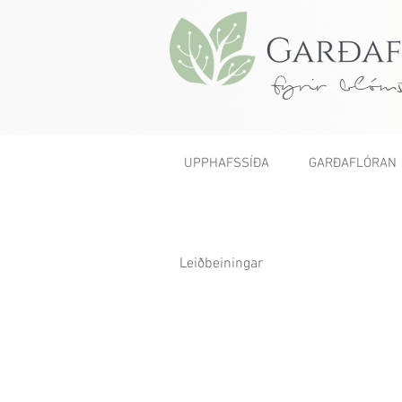
fyrir blóms
UPPHAFSSÍÐA
GARÐAFLÓRAN
Leiðbeiningar