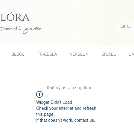
trandi garða
BLOGG
FRÆÐSLA
VERSLUN
SPJALL
UM
Það nýjasta á spjallinu
Widget Didn’t Load
Check your internet and refresh
this page.
If that doesn’t work, contact us.