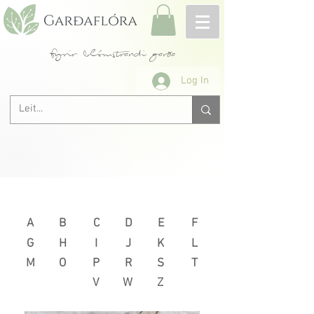
fyrir blómstrandi garða
Log In
Næsta >
< Fyrri
A
B
C
D
E
F
G
H
I
J
K
L
M
O
P
R
S
T
V
W
Z