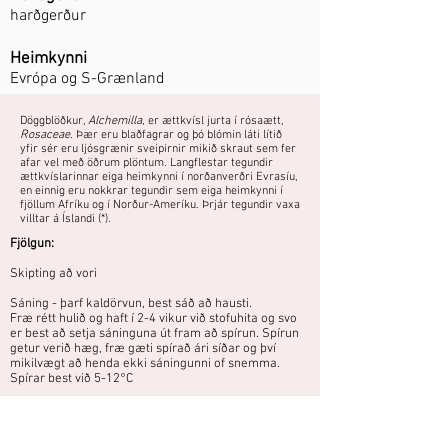
harðgerður
Heimkynni
Evrópa og S-Grænland
Döggblöðkur,
Alchemilla
, er ættkvísl jurta í rósaætt,
Rosaceae
. Þær eru blaðfagrar og þó blómin láti lítið
yfir sér eru ljósgrænir sveipirnir mikið skraut sem fer
afar vel með öðrum plöntum. Langflestar tegundir
ættkvíslarinnar eiga heimkynni í norðanverðri Evrasíu,
en einnig eru nokkrar tegundir sem eiga heimkynni í
fjöllum Afríku og í Norður-Ameríku. Þrjár tegundir vaxa
villtar á Íslandi (*).
Fjölgun:
Skipting að vori
Sáning - þarf kaldörvun, best sáð að hausti.
Fræ rétt hulið og haft í 2-4 vikur við stofuhita og svo
er best að setja sáninguna út fram að spírun. Spírun
getur verið hæg, fræ gæti spírað ári síðar og því
mikilvægt að henda ekki sáningunni of snemma.
Spírar best við 5-12°C
Ljónslappi er algengur um allt land og
vex frá láglendi og upp til fjalla. Hann er