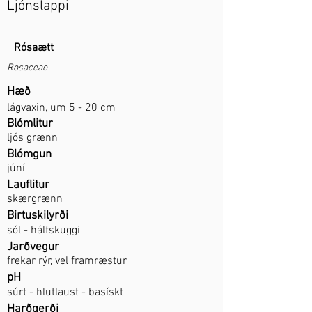
Ljónslappi
Rósaætt
Rosaceae
Hæð
lágvaxin, um 5 - 20 cm
Blómlitur
ljós grænn
Blómgun
júní
Lauflitur
skærgrænn
Birtuskilyrði
sól - hálfskuggi
Jarðvegur
frekar rýr, vel framræstur
pH
súrt - hlutlaust - basískt
Harðgerði