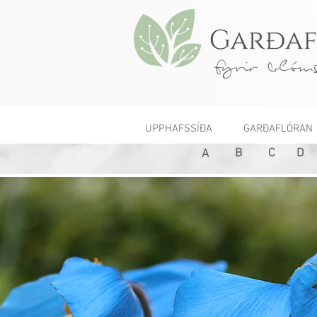
fyrir blóms
UPPHAFSSÍÐA
GARÐAFLÓRAN
B
C
D
A