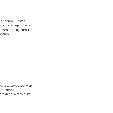
tegundum. Flestar
mandi fallegar. Fjórar
krossmaðra, og sóma
jóðrum.
tt,
Gentianaceae
. Hún
aleinkenni
instaklega skærbláum