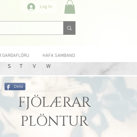
Log In
 GARÐAFLÓRU
HAFA SAMBAND
S
T
V
W
Deila
FJÖLÆRAR
PLÖNTUR