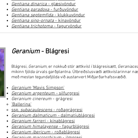
Gentiana dinarica
- glæsivöndur
Gentiana paradoxa
- furðuvöndur
Gentiana septemfida
- klukkuvöndur
Gentiana sino-ornata
- kínavöndur
Gentiana trichotoma
- fagurvöndur
Geranium
- Blágresi
Blágresi,
Geranium
, er nokkuð stór ættkvísl í blágresisætt,
Geraniace
mikinn fjölda úrvals garðplantna. Útbreiðslusvæði ættkvíslarinnar nær
með mestan tegundafjölda við austanvert Miðjarðarhafssvæðið.
Geranium
'Mavis Simpson'
Geranium argenteum
-
silfurgresi
Geranium cinereum
- grágresi
'Ballerina'
ssp.
subacaulescens
- roðagrágresi
Geranium dalmaticum
-
dalmatíublágresi
Geranium farreri
- kínablágresi
Geranium himalayense
- fagurblágresi
Geranium ibericum
- roðablágresi
Geranium macrorrhizum
- ilmgresi