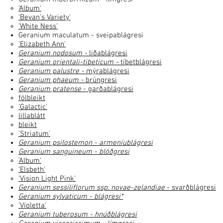
'Album'
'Bevan's Variety'
'White Ness'
Geranium maculatum - sveipablágresi
'Elizabeth Ann'​
Geranium nodosum
-
liðablágresi
Geranium orientali-tibeticum
-
tíbetblágresi
Geranium palustre
-
mýrablágresi
Geranium phaeum
-
brúngresi
Geranium pratense
- garðablágresi
fölbleikt
'Galactic'
lillablátt
bleikt
'Striatum'
Geranium psilostemon
- armeníublágresi
Geranium sanguineum
- blóðgresi
'Album'
'Elsbeth'
'Vision Light Pink'
Geranium sessiliflorum ssp. novae-zelandiae
- svarðblágresi
Geranium sylvaticum
- blágresi*
'Víoletta'
Geranium tuberosum
- hnúðblágresi