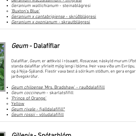
Geranium viscosissimum
- límgresi
Geranium wallichianum
- steinablágresi
'Buxton's Blue'
Geranium x cantabrigiense
- skrúðblágresi​
Geranium x oxonianum
-
skrautblágresi
Geum
- Dalafíflar
Dalafíflar,
Geum
, er ættkvísl í rósaætt,
Rosaceae
, náskyld murum (
Pot
standa dalafíflar yfirleitt mjög lengi í blóma. Þeir vaxa víða um Evrópu,
og á Nýja-Sjálandi. Flestir vaxa best á sólríkum stöðum, en gera enga
jarðvegskröfur.
Geum chiloense
'Mrs. Bradshaw' - rauðdalafífill
Geum coccineum
- skarlatsfífill
'Prince of Orange'
Yellow
Geum rivale
- fjalldalafífill*
Geum rossii
- völudalafífill
Gillenia
- Snótarblóm