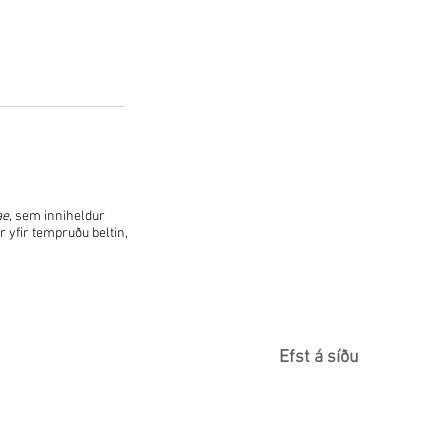
ae
, sem inniheldur
 yfir tempruðu beltin,
Efst á síðu