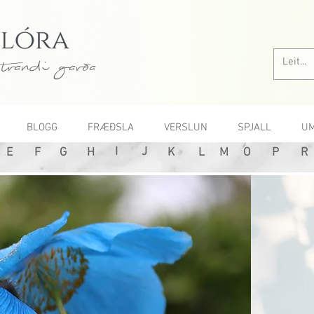
trandi garða
BLOGG
FRÆÐSLA
VERSLUN
SPJALL
UM
I
J
E
F
G
H
K
L
M
O
P
R