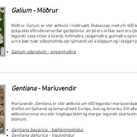
Galium
- Möðrur
Möðrur,
Galium
, er stór ættkvísl í möðruætt,
Rubiaceae
, með yfir 600 
þykja ekki eftirsóknarverðar garðplöntur, en þó eru örfáar sem eru ljó
tegundir vaxa villtar á Íslandi, hvítmaðra, laugamaðra, gulmaðra og 
a.m.k þær tvær síðastnefndu sér ljómandi vel á klöppum og í skógarr
Galium odoratum
- anganmaðra
Gentiana
- Maríuvendir
Maríuvendir,
Gentiana
, er stór ættkvísl um 400 tegunda í maríuvandaæ
dreifist um fjalllendi og tempruð belti Evrópu, Asíu og Ameríku. Eitt að
ættkvíslarinnar eru stór tregtlaga blóm og margar tegundir skarta e
blómum.
Gentiana bavarica
- bæheimsvöndur
Gentiana dahurica
- tígulvöndur