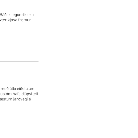
 Báðar tegundir eru
 Þær kjósa fremur
, með útbreiðslu um
æjublóm hafa djúpstætt
amræstum jarðvegi á