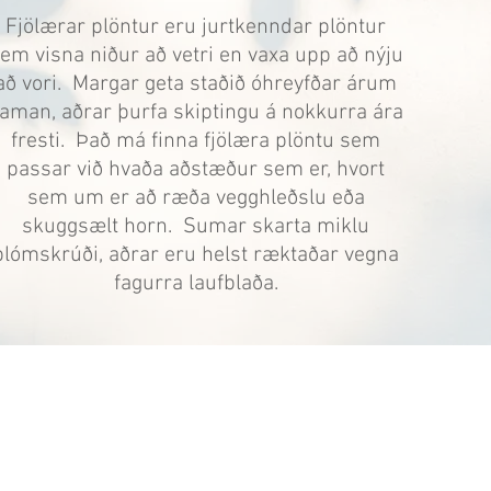
Fjölærar plöntur eru jurtkenndar plöntur
em visna niður að vetri en vaxa upp að nýju
að vori. Margar geta staðið óhreyfðar árum
aman, aðrar þurfa skiptingu á nokkurra ára
fresti. Það má finna fjölæra plöntu sem
passar við hvaða aðstæður sem er, hvort
sem um er að ræða vegghleðslu eða
skuggsælt horn. Sumar skarta miklu
blómskrúði, aðrar eru helst ræktaðar vegna
fagurra laufblaða.