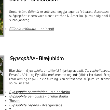
Snótarblóm,
Gillenia
, er ættkvísl tveggja tegunda í rósaætt,
Rosaceae
.
skógarplöntur sem vaxa á austurströnd N-Ameríku í þurru skóglendi.
súran jarðveg.
Gillenia trifoliata
- indíasnót
Gypsophila
- Blæjublóm
Blæjublóm,
Gypsophila
, er ættkvísl í hjartagrasaætt,
Caryophyllaceae
Evrasíu, Afríku og Eyjaálfu, með mestan tegundafjölda í Tyrklandi. Bl
rótarkerfi og er því illa við flutning. Þau þrífast best í djúpum, vel fr
sólríkum stað.
Gypsophila cerastioides
- steinaslæða
Gypsophila paniculata
- brúðarslæða
'Rosea'
Gypsophila repens
- dvergaslæða
'Alba'