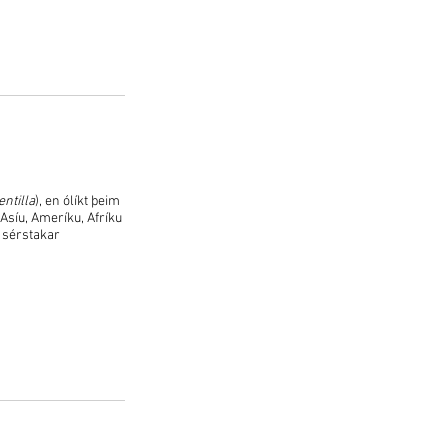
entilla
), en ólíkt þeim
 Asíu, Ameríku, Afríku
r sérstakar