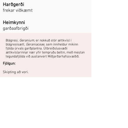
Harðgerði
frekar viðkæmt
Heimkynni
garðaafbrigði
Blágresi,
Geranium
, er nokkuð stór ættkvísl í
blágresisætt,
Geraniaceae
, sem inniheldur mikinn
fjölda úrvals garðplantna. Útbreiðslusvæði
ættkvíslarinnar nær yfir tempruðu beltin, með mestan
tegundafjölda við austanvert Miðjarðarhafssvæðið.
Fjölgun:
Skipting að vori.
Jarðlæg blágresissort,
með bleikum blómum.
Heldur viðkvæm.
Áttu mynd eða hefurðu reynslu af
þessari plöntu?
Þú getur deilt myndum og