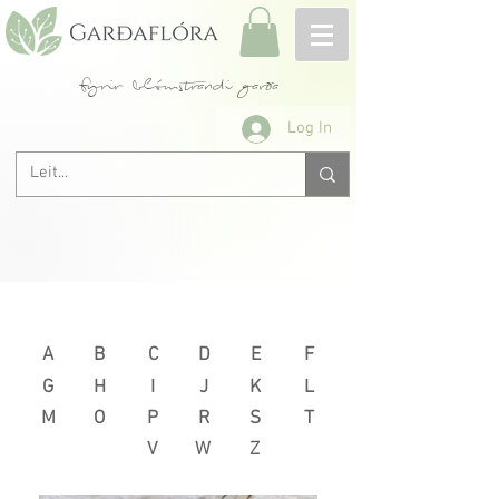
fyrir blómstrandi garða
Log In
Næsta >
< Fyrri
A
B
C
D
E
F
G
H
I
J
K
L
M
O
P
R
S
T
V
W
Z