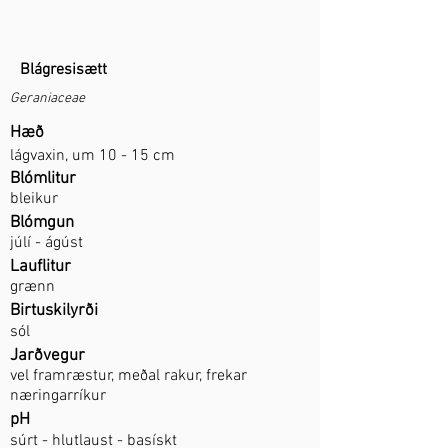
Blágresisætt
Geraniaceae
Hæð
lágvaxin, um 10 - 15 cm
Blómlitur
bleikur
Blómgun
júlí - ágúst
Lauflitur
grænn
Birtuskilyrði
sól
Jarðvegur
vel framræstur, meðal rakur, frekar
næringarríkur
pH
súrt - hlutlaust - basískt