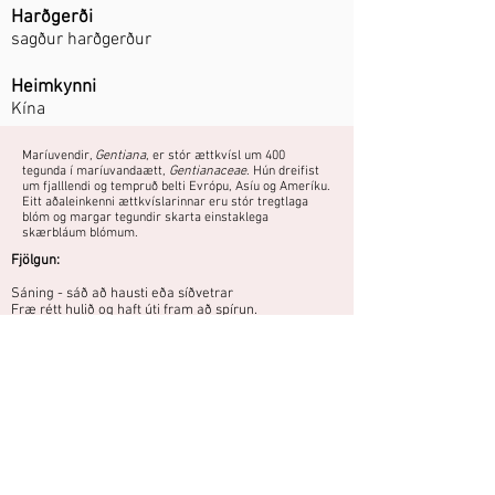
Harðgerði
sagður harðgerður
Heimkynni
Kína
Maríuvendir,
Gentiana
, er stór ættkvísl um 400
tegunda í maríuvandaætt,
Gentianaceae
. Hún dreifist
um fjalllendi og tempruð belti Evrópu, Asíu og Ameríku.
Eitt aðaleinkenni ættkvíslarinnar eru stór tregtlaga
blóm og margar tegundir skarta einstaklega
skærbláum blómum.
Fjölgun:
Sáning - sáð að hausti eða síðvetrar
Fræ rétt hulið og haft úti fram að spírun.
Himinblá blóm. Sagður harðgerður, en
getur verið mistækur.
Áttu mynd eða hefurðu reynslu af
þessari plöntu?
Þú getur deilt myndum og