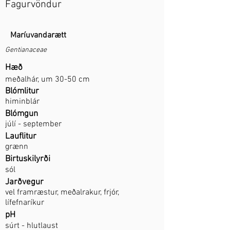
Fagurvöndur
Maríuvandarætt
Gentianaceae
Hæð
meðalhár, um 30-50 cm
Blómlitur
himinblár
Blómgun
júlí - september
Lauflitur
grænn
Birtuskilyrði
sól
Jarðvegur
vel framræstur, meðalrakur, frjór,
lífefnaríkur
pH
súrt - hlutlaust