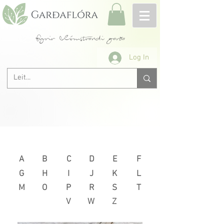
fyrir blómstrandi garða
Log In
Næsta >
< Fyrri
A
B
C
D
E
F
G
H
I
J
K
L
M
O
P
R
S
T
V
W
Z