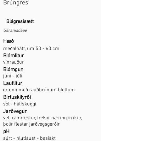
Brúngresi
Blágresisætt
Geraniaceae
Hæð
meðalhátt, um 50 - 60 cm​
Blómlitur
vínrauður
Blómgun
júní - júlí
Lauflitur
grænn með rauðbrúnum blettum
Birtuskilyrði
sól - hálfskuggi
Jarðvegur
vel framræstur, frekar næringarríkur,
þolir flestar jarðvegsgerðir
pH
súrt - hlutlaust - basískt