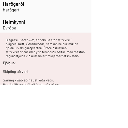
Harðgerði
harðgert
Heimkynni
Evrópa
Blágresi,
Geranium
, er nokkuð stór ættkvísl í
blágresisætt,
Geraniaceae
, sem inniheldur mikinn
fjölda úrvals garðplantna. Útbreiðslusvæði
ættkvíslarinnar nær yfir tempruðu beltin, með mestan
tegundafjölda við austanvert Miðjarðarhafssvæðið.
Fjölgun:
Skipting að vori.
Sáning - sáð að hausti eða vetri.
Fræ hulið og haft úti fram að spírun.
Sáir sér svolítið, best að klippa
blómstöngla að blómgun lokinni.
Áttu mynd eða hefurðu reynslu af
þessari plöntu?