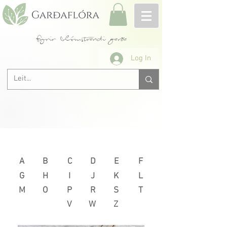
fyrir blómstrandi garða
Log In
Næsta >
< Fyrri
A
B
C
D
E
F
G
H
I
J
K
L
M
O
P
R
S
T
V
W
Z