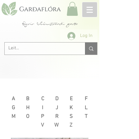
fyrir blómstrandi garða
Log In
Næsta >
< Fyrri
A
B
C
D
E
F
G
H
I
J
K
L
M
O
P
R
S
T
V
W
Z