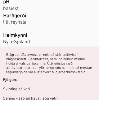
pH
basískt
Harðgerði
lítil reynsla
Heimkynni
Nýja-Sjáland
Blágresi,
Geranium
, er nokkuð stór ættkvísl í
blágresisætt,
Geraniaceae
, sem inniheldur mikinn
fjölda úrvals garðplantna. Útbreiðslusvæði
ættkvíslarinnar nær yfir tempruðu beltin, með mestan
tegundafjölda við austanvert Miðjarðarhafssvæðið.
Fjölgun:
Skipting að vori.
Sáning - sáð að hausti eða vetri.
Fræ hulið og haft úti fram að spírun.
Sérkennileg jarðlæg tegund með dökku
laufi og hvítum blómum.