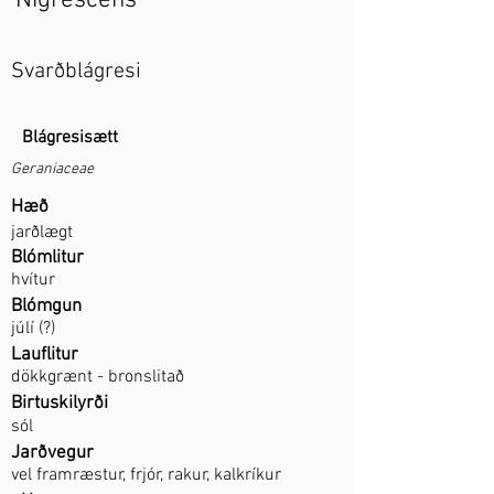
'Nigrescens'
Svarðblágresi
Blágresisætt
Geraniaceae
Hæð
jarðlægt
Blómlitur
hvítur
Blómgun
júlí (?)
Lauflitur
dökkgrænt - bronslitað
Birtuskilyrði
sól
Jarðvegur
vel framræstur, frjór, rakur, kalkríkur