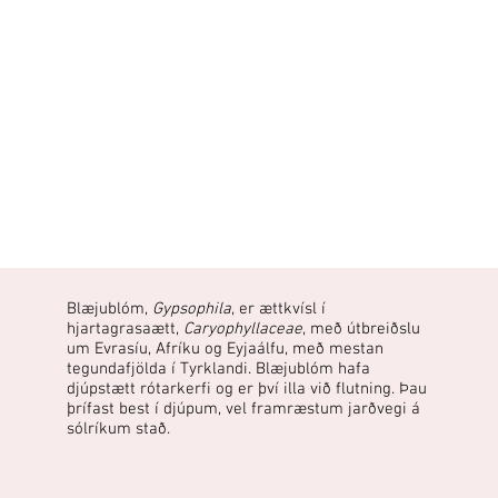
Blæjublóm,
Gypsophila
, er ættkvísl í
hjartagrasaætt,
Caryophyllaceae
, með útbreiðslu
um Evrasíu, Afríku og Eyjaálfu, með mestan
tegundafjölda í Tyrklandi. Blæjublóm hafa
djúpstætt rótarkerfi og er því illa við flutning. Þau
þrífast best í djúpum, vel framræstum jarðvegi á
sólríkum stað.