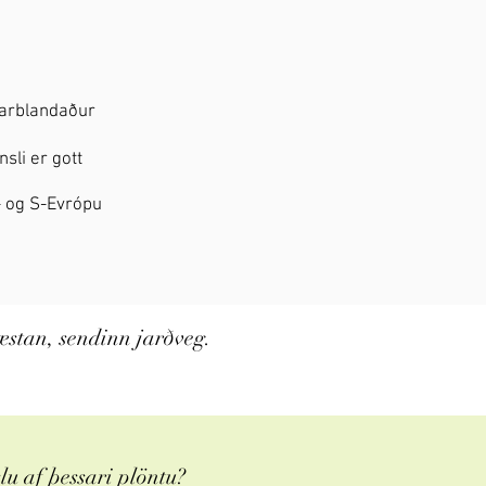
larblandaður
sli er gott
ð- og S-Evrópu
æstan, sendinn jarðveg.
u af þessari plöntu?