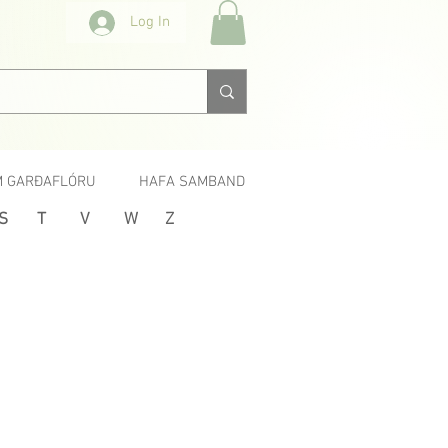
Log In
 GARÐAFLÓRU
HAFA SAMBAND
S
T
V
W
Z
Næsta >