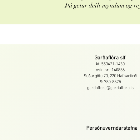
Þú getur deilt myndum og re
Garðaflóra slf.
kt: 550421-1430
vsk. nr.: 140886
Suðurgötu 70, 220 Hafnarfirði
S: 780-8875
gardaflora@gardaflora.is
Persónuverndarstefna