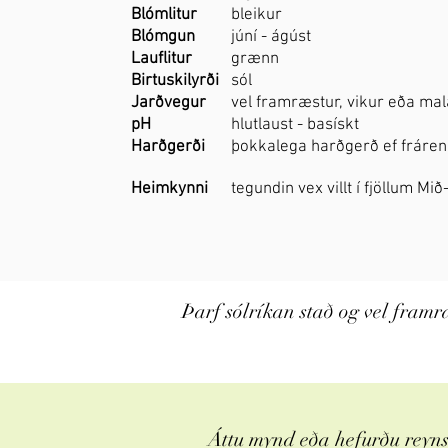
Blómlitur
bleikur
Blómgun
júní - ágúst
Lauflitur
grænn
Birtuskilyrði
sól
Jarðvegur
vel framræstur, vikur eða ma
pH
hlutlaust - basískt
Harðgerði
þokkalega harðgerð ef frárenn
Heimkynni
tegundin vex villt í fjöllum Mi
Þarf sólríkan stað og vel framr
Áttu mynd eða hefurðu reynsl