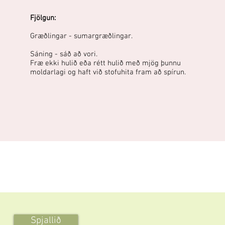
Fjölgun:
Græðlingar - sumargræðlingar.
Sáning - sáð að vori.
Fræ ekki hulið eða rétt hulið með mjög þunnu
moldarlagi og haft við stofuhita fram að spírun.
Spjallið