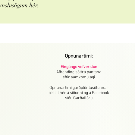
ynslusögum hér.
Opnunartími:
Eingöngu vefverslun
Afhending sóttra pantana
eftir samkomulagi
Opnunartími garðplöntusölunnar
birtist hér á síðunni og á Facebook
síðu Garðaflóru