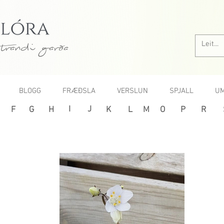
trandi garða
BLOGG
FRÆÐSLA
VERSLUN
SPJALL
UM
I
J
F
G
H
K
L
M
O
P
R