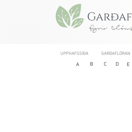
fyrir blóms
UPPHAFSSÍÐA
GARÐAFLÓRAN
B
C
D
< Fyrri
A
E