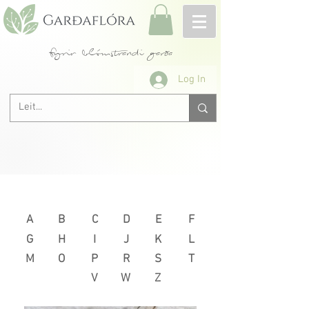
fyrir blómstrandi garða
Log In
Næsta >
< Fyrri
A
B
C
D
E
F
G
H
I
J
K
L
M
O
P
R
S
T
V
W
Z