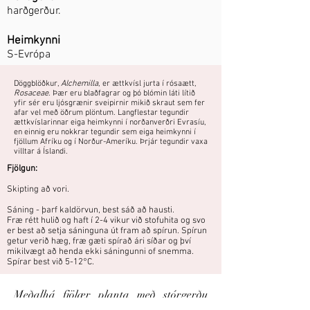
harðgerður.
Heimkynni
S-Evrópa
Döggblöðkur,
Alchemilla
, er ættkvísl jurta í rósaætt,
Rosaceae
. Þær eru blaðfagrar og þó blómin láti lítið
yfir sér eru ljósgrænir sveipirnir mikið skraut sem fer
afar vel með öðrum plöntum. Langflestar tegundir
ættkvíslarinnar eiga heimkynni í norðanverðri Evrasíu,
en einnig eru nokkrar tegundir sem eiga heimkynni í
fjöllum Afríku og í Norður-Ameríku. Þrjár tegundir vaxa
villtar á Íslandi.
Fjölgun:
Skipting að vori.
Sáning - þarf kaldörvun, best sáð að hausti.
Fræ rétt hulið og haft í 2-4 vikur við stofuhita og svo
er best að setja sáninguna út fram að spírun. Spírun
getur verið hæg, fræ gæti spírað ári síðar og því
mikilvægt að henda ekki sáningunni of snemma.
Spírar best við 5-12°C.
Meðalhá fjölær planta með stórgerðu
laufi og ljósgrænum blómum í stórum