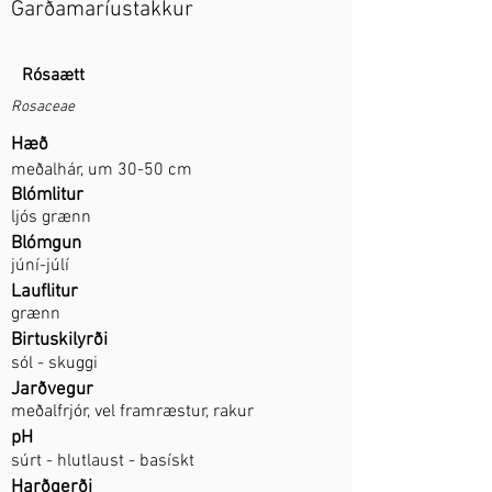
Garðamaríustakkur
Rósaætt
Rosaceae
Hæð
meðalhár, um 30-50 cm
Blómlitur
ljós grænn
Blómgun
júní-júlí
Lauflitur
grænn
Birtuskilyrði
sól - skuggi
Jarðvegur
meðalfrjór, vel framræstur, rakur
pH
súrt - hlutlaust - basískt
Harðgerði