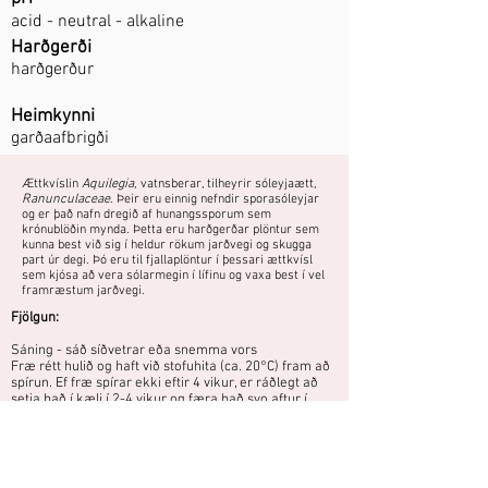
acid - neutral - alkaline
Harðgerði
harðgerður
Heimkynni
garðaafbrigði
Ættkvíslin
Aquilegia
, vatnsberar, tilheyrir sóleyjaætt,
Ranunculaceae
. Þeir eru einnig nefndir sporasóleyjar
og er það nafn dregið af hunangssporum sem
krónublöðin mynda. Þetta eru harðgerðar plöntur sem
kunna best við sig í heldur rökum jarðvegi og skugga
part úr degi. Þó eru til fjallaplöntur í þessari ættkvísl
sem kjósa að vera sólarmegin í lífinu og vaxa best í vel
framræstum jarðvegi.
Fjölgun:
Sáning - sáð síðvetrar eða snemma vors
Fræ rétt hulið og haft við stofuhita (ca. 20°C) fram að
spírun. Ef fræ spírar ekki eftir 4 vikur, er ráðlegt að
setja það í kæli í 2-4 vikur og færa það svo aftur í
stofuhita. Eftir spírun þarf lægra hitastig og næga
birtu til að plöntur verði ekki of teygðar.
Yrki af skógarvatnsbera með fylltum,