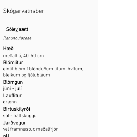
Skógarvatnsberi
Sóleyjaætt
Ranunculaceae
Hæð
meðalhá, 40-50 cm
Blómlitur
einlit blóm í blönduðum litum, hvítum,
bleikum og fjólubláum
Blómgun
júní - júlí
Lauflitur
grænn
Birtuskilyrði
sól - hálfskuggi.
Jarðvegur
vel framræstur, meðalfrjór
pH