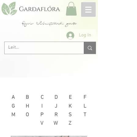
fyrir blómstrandi garða
Log In
Næsta >
< Fyrri
A
B
C
D
E
F
G
H
I
J
K
L
M
O
P
R
S
T
V
W
Z