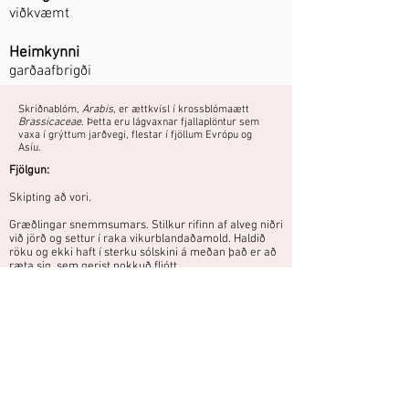
viðkvæmt
Heimkynni
garðaafbrigði
Skriðnablóm,
Arabis
, er ættkvísl í krossblómaætt
Brassicaceae
. Þetta eru lágvaxnar fjallaplöntur sem
vaxa í grýttum jarðvegi, flestar í fjöllum Evrópu og
Asíu.
Fjölgun:
Skipting að vori.
Græðlingar snemmsumars. Stilkur rifinn af alveg niðri
við jörð og settur í raka vikurblandaðamold. Haldið
röku og ekki haft í sterku sólskini á meðan það er að
ræta sig, sem gerist nokkuð fljótt.
Viðkvæmt yrki með fylltum, hvítum
blómum. Þarf líklegast vetrarskýli.
Áttu mynd eða hefurðu reynslu af
þessari plöntu?