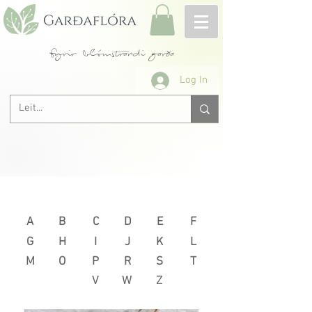
fyrir blómstrandi garða
Log In
Næsta >
< Fyrri
A
B
C
D
E
F
G
H
I
J
K
L
M
O
P
R
S
T
V
W
Z