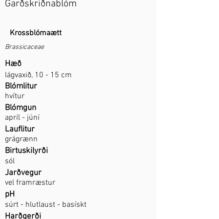
Garðskriðnablóm
Krossblómaætt
Brassicaceae
Hæð
lágvaxið, 10 - 15 cm
Blómlitur
hvítur
Blómgun
apríl - júní
Lauflitur
grágrænn
Birtuskilyrði
sól
Jarðvegur
vel framræstur
pH
súrt - hlutlaust - basískt
Harðgerði