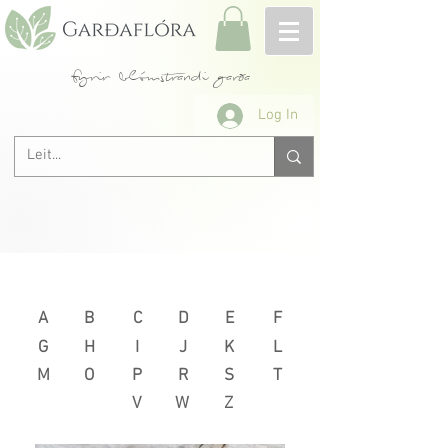
fyrir blómstrandi garða
Log In
Næsta >
< Fyrri
A
B
C
D
E
F
G
H
I
J
K
L
M
O
P
R
S
T
V
W
Z