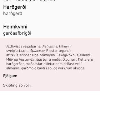
súrt - hlutlaust - basískt
Harðgerði
harðgerð
Heimkynni
garðaafbrigði
Ættkvísl sveipstjarna,
Astrantia
, tilheyrir
sveipjurtaætt,
Apiaceae
. Flestar tegundir
ættkvíslarinnar eiga heimkynni í skógivöxnu fjalllendi
Mið- og Austur-Evrópu þar á meðal Ölpunum. Þetta eru
harðgerðar, meðalháar plöntur sem þrífast vel í
almennri garðmold bæði í sól og nokkrum skugga.
Fjölgun:
Skipting að vori.
Harðgerð planta sem þarf ekkert að
hafa fyrir.
Áttu mynd eða hefurðu reynslu af
þessari plöntu?