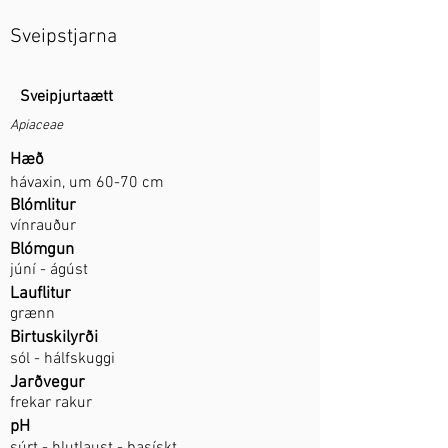
Sveipstjarna
Sveipjurtaætt
Apiaceae
Hæð
hávaxin, um 60-70 cm
Blómlitur
vínrauður
Blómgun
júní - ágúst
Lauflitur
grænn
Birtuskilyrði
sól - hálfskuggi
Jarðvegur
frekar rakur
pH