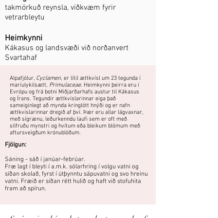
takmörkuð reynsla, viðkvæm fyrir
vetrarbleytu
Heimkynni
Kákasus og landsvæði við norðanvert
Svartahaf
Alpafjólur,
Cyclamen
, er lítil ættkvísl um 23 tegunda í
maríulykilsætt,
Primulaceae
. Heimkynni þeirra eru í
Evrópu og frá botni Miðjarðarhafs austur til Kákasus
og Írans. Tegundir ættkvíslarinnar eiga það
sameiginlegt að mynda kringlótt hnýði og er nafn
ættkvíslarinnar dregið af því. Þær eru allar lágvaxnar,
með sígrænu, leðurkenndu laufi sem er oft með
silfruðu mynstri og hvítum eða bleikum blómum með
aftursveigðum krónublöðum.
Fjölgun:
Sáning - sáð í janúar-febrúar.
Fræ lagt í bleyti í a.m.k. sólarhring í volgu vatni og
síðan skolað, fyrst í útþynntu sápuvatni og svo hreinu
vatni. Fræið er síðan rétt hulið og haft við stofuhita
fram að spírun.