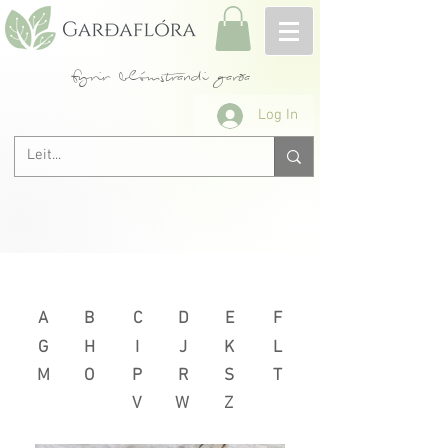
fyrir blómstrandi garða
Log In
Næsta >
< Fyrri
A
B
C
D
E
F
G
H
I
J
K
L
M
O
P
R
S
T
V
W
Z