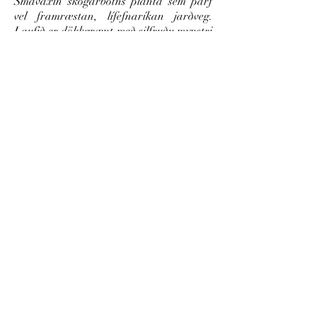
Smávaxin skógarbotns planta sem þarf
vel framræstan, lífefnaríkan jarðveg.
Laufið er dökkgrænt með silfruðu mynstri
og blómin eru í bleikum litatónum. Það er
æskilegt að hreykja laufi að henni á
haustin til að skýla henni yfir
vetrarmánuðina. Hún er viðkvæm fyrir
vetrarbleytu. Laufið visnar yfir
sumarmánuðina og birtist aftur að
hausti.
Áttu mynd eða hefurðu reynslu af
þessari plöntu?
Þú getur deilt myndum og
reynslusögum hér.
Spjallið
Deila