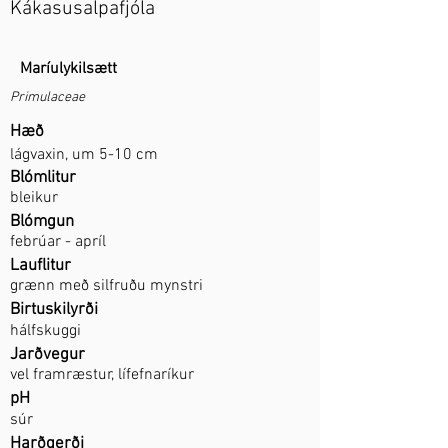
Kákasusalpafjóla
Maríulykilsætt
Primulaceae
Hæð
lágvaxin, um 5-10 cm
Blómlitur
bleikur
Blómgun
febrúar - apríl
Lauflitur
grænn með silfruðu mynstri
Birtuskilyrði
hálfskuggi
Jarðvegur
vel framræstur, lífefnaríkur
pH
súr
Harðgerði