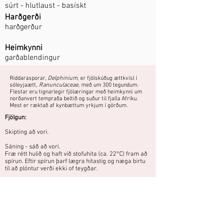
súrt - hlutlaust - basískt
Harðgerði
harðgerður
Heimkynni
garðablendingur
Riddarasporar,
Delphinium
, er fjölskúðug ættkvísl í
sóleyjaætt,
Ranunculaceae
, með um 300 tegundum.
Flestar eru tignarlegir fjölæringar með heimkynni um
norðanvert tempraða beltið og suður til fjalla Afríku.
Mest er ræktað af kynbættum yrkjum í görðum.
Fjölgun:
Skipting að vori.
Sáning - sáð að vori.
Fræ rétt hulið og haft við stofuhita (ca. 22°C) fram að
spírun. Eftir spírun þarf lægra hitastig og næga birtu
til að plöntur verði ekki of teygðar.
Þetta er afleggjari af plöntu sem óx í
garði afa míns, Kristmundar
Georgssonar og hef ég því kallað hann