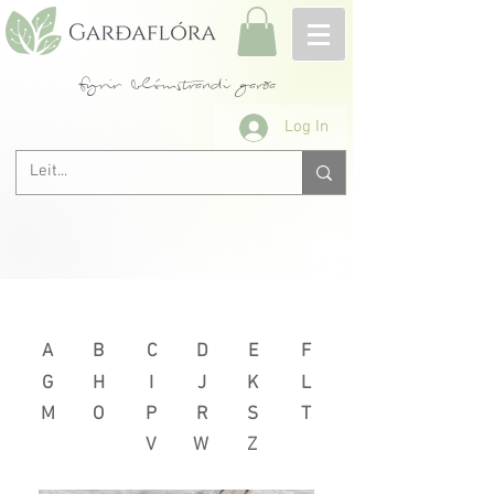
fyrir blómstrandi garða
Log In
Næsta >
< Fyrri
A
B
C
D
E
F
G
H
I
J
K
L
M
O
P
R
S
T
V
W
Z