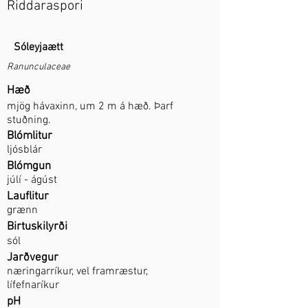
Riddaraspori
Sóleyjaætt
Ranunculaceae
Hæð
mjög hávaxinn, um 2 m á hæð. Þarf
stuðning.
Blómlitur
ljósblár
Blómgun
júlí - ágúst
Lauflitur
grænn
Birtuskilyrði
sól
Jarðvegur
næringarríkur, vel framræstur,
lífefnaríkur
pH