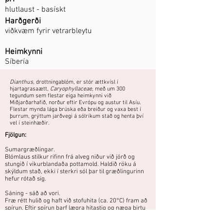
hlutlaust - basískt
Harðgerði
viðkvæm fyrir vetrarbleytu
Heimkynni
Síbería
Dianthus
, drottningablóm, er stór ættkvísl í
hjartagrasaætt,
Caryophyllaceae
, með um 300
tegundum sem flestar eiga heimkynni við
Miðjarðarhafið, norður eftir Evrópu og austur til Asíu.
Flestar mynda lága brúska eða breiður og vaxa best í
þurrum, grýttum jarðvegi á sólríkum stað og henta því
vel í steinhæðir.
Fjölgun:
Sumargræðlingar.
Blómlaus stilkur rifinn frá alveg niður við jörð og
stungið í vikurblandaða pottamold. Haldið röku á
skýldum stað, ekki í sterkri sól þar til græðlingurinn
hefur rótað sig.
Sáning - sáð að vori.
Fræ rétt hulið og haft við stofuhita (ca. 20°C) fram að
spírun. Eftir spírun þarf lægra hitastig og næga birtu
til að plöntur verði ekki of teygðar.