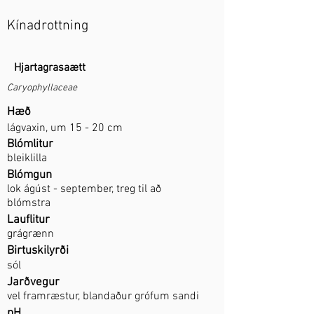
Kínadrottning
Hjartagrasaætt
Caryophyllaceae
Hæð
lágvaxin, um 15 - 20 cm
Blómlitur
bleiklilla
Blómgun
lok ágúst - september, treg til að
blómstra
Lauflitur
grágrænn
Birtuskilyrði
sól
Jarðvegur
vel framræstur, blandaður grófum sandi
pH