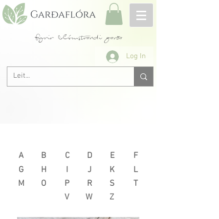
fyrir blómstrandi garða
Log In
Næsta >
< Fyrri
A
B
C
D
E
F
G
H
I
J
K
L
M
O
P
R
S
T
V
W
Z