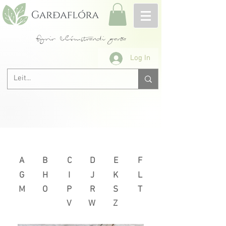
fyrir blómstrandi garða
Log In
Næsta >
< Fyrri
A
B
C
D
E
F
G
H
I
J
K
L
M
O
P
R
S
T
V
W
Z