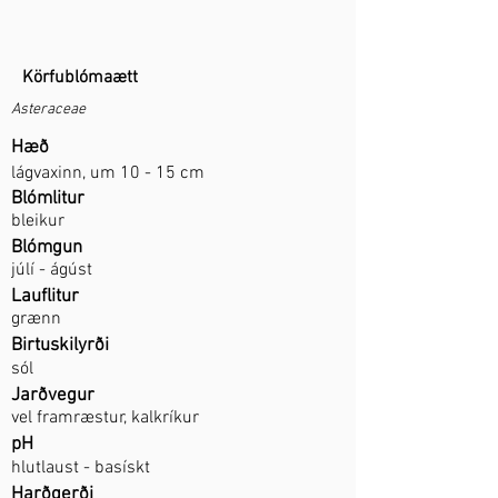
Körfublómaætt
Asteraceae
Hæð
lágvaxinn, um 10 - 15 cm
Blómlitur
bleikur
Blómgun
júlí - ágúst
Lauflitur
grænn
Birtuskilyrði
sól
Jarðvegur
vel framræstur, kalkríkur
pH
hlutlaust - basískt
Harðgerði