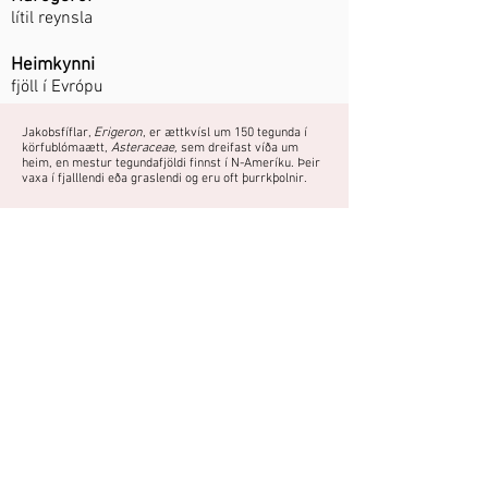
lítil reynsla
Heimkynni
fjöll í Evrópu
Jakobsfíflar,
Erigeron
, er ættkvísl um 150 tegunda í
körfublómaætt,
Asteraceae,
sem dreifast víða um
heim, en mestur tegundafjöldi finnst í N-Ameríku. Þeir
vaxa í fjalllendi eða graslendi og eru oft þurrkþolnir.
Lágvaxin fjallaplanta.
Áttu mynd eða hefurðu reynslu af
þessari plöntu?
Þú getur deilt myndum og
reynslusögum hér.
Spjallið