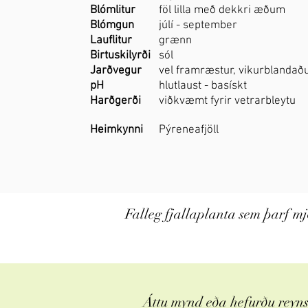
Blómlitur
föl lilla með dekkri æðum
Blómgun
júlí - september
Lauflitur
grænn
Birtuskilyrði
sól
Jarðvegur
vel framræstur, vikurblandaðu
pH
hlutlaust - basískt
Harðgerði
viðkvæmt fyrir vetrarbleytu
Heimkynni
Pýreneafjöll
​Falleg fjallaplanta sem þarf m
Áttu mynd eða hefurðu reynsl