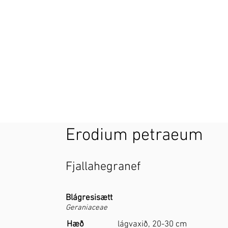
Erodium petraeum
Fjallahegranef
Blágresisætt
Geraniaceae
Hæð
lágvaxið, 20-30 cm