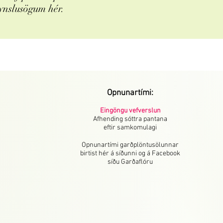
ynslusögum hér.
Opnunartími:
Eingöngu vefverslun
Afhending sóttra pantana
eftir samkomulagi
Opnunartími garðplöntusölunnar
birtist hér á síðunni og á Facebook
síðu Garðaflóru