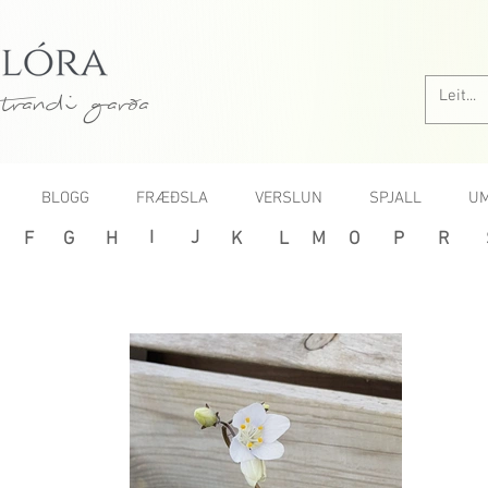
trandi garða
BLOGG
FRÆÐSLA
VERSLUN
SPJALL
UM
I
J
F
G
H
K
L
M
O
P
R