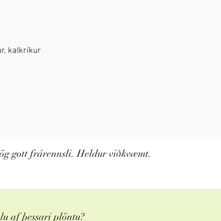
r, kalkríkur
jög gott frárennsli. Heldur viðkvæmt.
u af þessari plöntu?