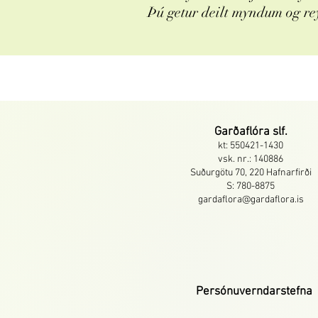
Þú getur deilt myndum og re
Garðaflóra slf.
kt: 550421-1430
vsk. nr.: 140886
Suðurgötu 70, 220 Hafnarfirði
S: 780-8875
gardaflora@gardaflora.is
Persónuverndarstefna