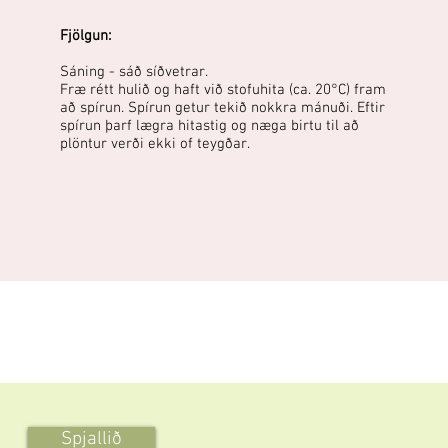
Fjölgun:
Sáning - sáð síðvetrar.
Fræ rétt hulið og haft við stofuhita (ca. 20°C) fram
að spírun. Spírun getur tekið nokkra mánuði. Eftir
spírun þarf lægra hitastig og næga birtu til að
plöntur verði ekki of teygðar.
Spjallið