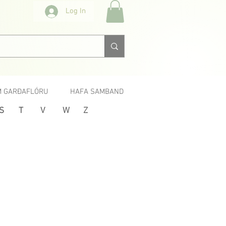
Log In
 GARÐAFLÓRU
HAFA SAMBAND
S
T
V
W
Z
Næsta >