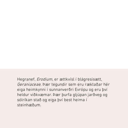
Hegranef,
Erodium
, er ættkvísl í blágresisætt,
Geraniaceae
. Þær tegundir sem eru ræktaðar hér
eiga heimkynni í sunnanverðri Evrópu og eru því
heldur viðkvæmar. Þær þurfa gljúpan jarðveg og
sólríkan stað og eiga því best heima í
steinhæðum.