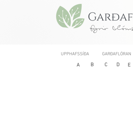
fyrir blóms
UPPHAFSSÍÐA
GARÐAFLÓRAN
B
C
D
< Fyrri
A
E