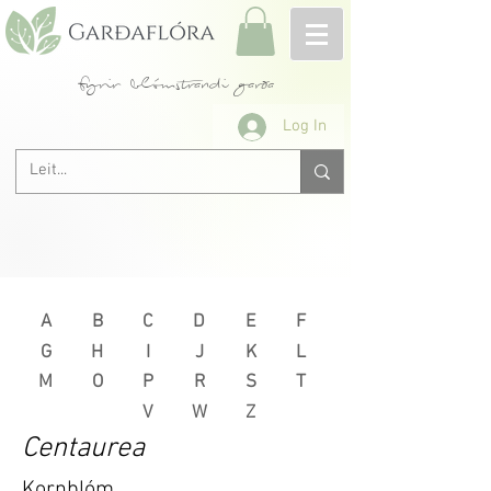
fyrir blómstrandi garða
Log In
A
B
C
D
E
F
G
H
I
J
K
L
M
O
P
R
S
T
V
W
Z
Centaurea
Kornblóm