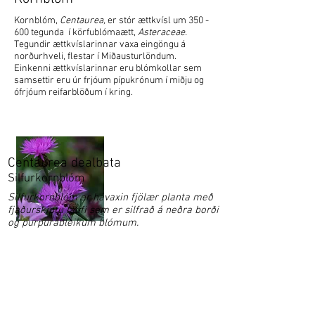
Kornblóm,
Centaurea,
er stór ættkvísl um 350 -
600 tegunda í körfublómaætt,
Asteraceae.
Tegundir ættkvíslarinnar vaxa eingöngu á
norðurhveli, flestar í Miðausturlöndum.
Einkenni ættkvíslarinnar eru blómkollar sem
samsettir eru úr frjóum pípukrónum í miðju og
ófrjóum reifarblöðum í kring.
Centaurea dealbata
Silfurkornblóm
Silfurkornblóm er hávaxin fjölær planta með
fjaðurskiptu laufi sem er silfrað á neðra borði
og purpurableikum blómum.
Garðaflóra slf.