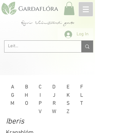
fyrir blómstrandi garða
Log In
A
B
C
D
E
F
G
H
I
J
K
L
M
O
P
R
S
T
V
W
Z
Iberis
Kragablóm