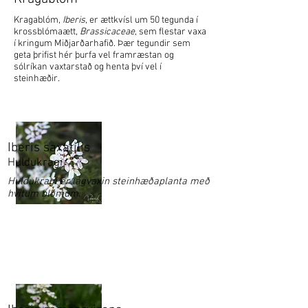
Kragablóm,
Iberis
, er ættkvísl um 50 tegunda í
krossblómaætt,
Brassicaceae
, sem flestar vaxa
í kringum Miðjarðarhafið. Þær tegundir sem
geta þrifist hér þurfa vel framræstan og
sólríkan vaxtarstað og henta því vel í
steinhæðir.
Iberis saxatilis
Huldukragi
Huldukragi er lágvaxin steinhæðaplanta með
hvítum blómum.