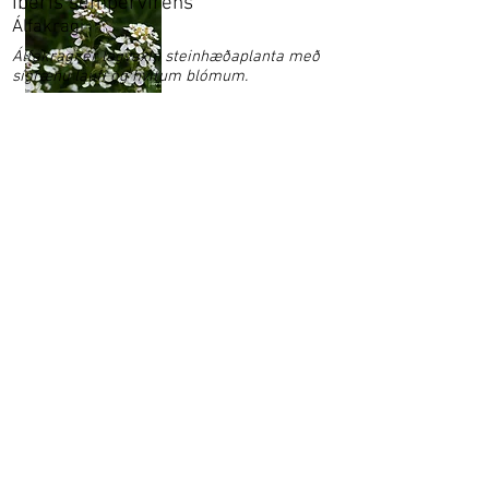
Iberis sempervirens
Álfakragi
Álfakragi er lágvaxin steinhæðaplanta með
sígrænu laufi og hvítum blómum.
Garðaflóra slf.
kt: 550421-1430
vsk. nr.: 140886
Suðurgötu 70, 220 Hafnarfirði
S:
780-8875
gardaflora@gardaflora.is
Opnunartími:
Eingöngu vefverslun
Afhending sóttra pantana
eftir samkomulagi
Opnunartími garðplöntusölunnar birtist hér á