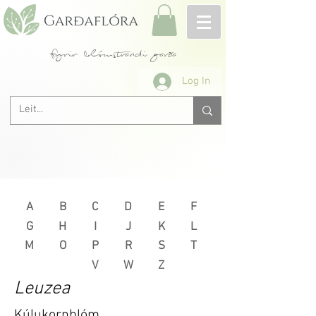
fyrir blómstrandi garða
Log In
A
B
C
D
E
F
G
H
I
J
K
L
M
O
P
R
S
T
V
W
Z
Leuzea
Kúlukornblóm