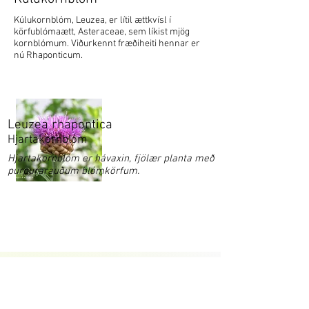
Kúlukornblóm, Leuzea, er lítil ættkvísl í
körfublómaætt, Asteraceae, sem líkist mjög
kornblómum. Viðurkennt fræðiheiti hennar er
nú Rhaponticum.
Leuzea rhapontica
Hjartakornblóm
Hjartakornblóm er hávaxin, fjölær planta með
purpurarauðum blómkörfum.
Garðaflóra slf.
kt: 550421-1430
vsk. nr.: 140886