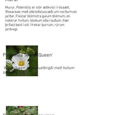
Murur,
Potentilla
, er stór ættkvísl í rósaætt,
Rosaceae
, með útbreiðslusvæði um norðurhvel
jarðar. Flestar blómstra gulum blómum, en
nokkrar hvítum, bleikum eða rauðum. Þær
þrífast best í sól í frekar þurrum, rýrum
jarðvegi.​
Potentilla 'White Queen'
'White Queen' er muruafbrigði með hvítum
blómum.