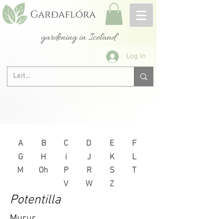
gardening in Iceland
Log In
A
B
C
D
E
F
G
H
i
J
K
L
M
Oh
P
R
S
T
V
W
Z
Potentilla
Murur