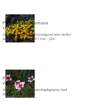
Potentilla neumanniana
Vormura
Vormura er jarðlæg murutegund sem verður
þakin í gulum blómum í maí - júní.
Potentilla nitida
Vormura
Glitmura er jarðlæg steinhæðaplanta með
bleikum blómum.