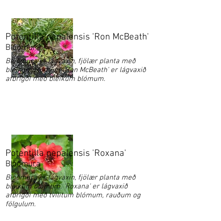
Potentilla nepalensis 'Ron McBeath'
Blóðmura
Blóðmura er lágvaxin, fjölær planta með
bleikum blómum. 'Ron McBeath' er lágvaxið
afbrigði með bleikum blómum.
Potentilla nepalensis 'Roxana'
Blóðmura
Blóðmura er lágvaxin, fjölær planta með
bleikum blómum. 'Roxana' er lágvaxið
afbrigði með tvílitum blómum, rauðum og
fölgulum.