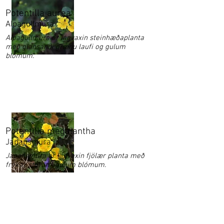
Potentilla aurea
Alpagullmura
Alpagullmura er lágvaxin steinhæðaplanta
með glansandi grænu laufi og gulum
blómum.
Potentilla megalantha
Japansmura
Japansmura er lágvaxin fjölær planta með
frekar stórum, gulum blómum.