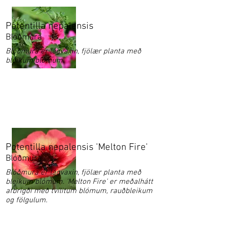
Potentilla nepalensis
Blóðmura
Blóðmura er lágvaxin, fjölær planta með
bleikum blómum.
Potentilla nepalensis 'Melton Fire'
Blóðmura
Blóðmura er lágvaxin, fjölær planta með
bleikum blómum. 'Melton Fire' er meðalhátt
afbrigði með tvílitum blómum, rauðbleikum
og fölgulum.