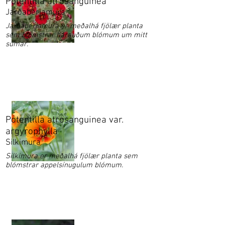
Potentilla atrosanguinea
Jarðaberjamura
Jarðaberjamura er meðalhá fjölær planta
sem blómstrar hárauðum blómum um mitt
sumar.
Potentilla atrosanguinea var.
argyrophylla
Silkimura
Silkimura er meðalhá fjölær planta sem
blómstrar appelsínugulum blómum.