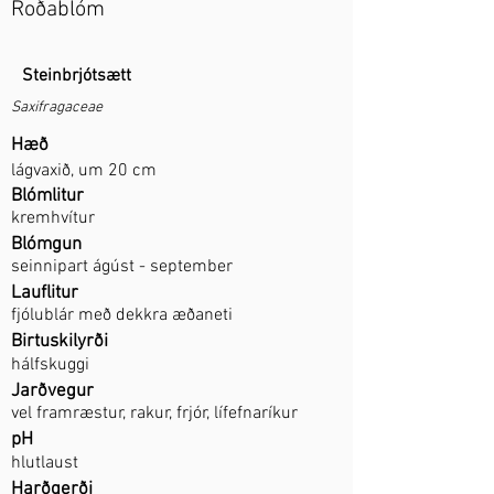
Roðablóm
Steinbrjótsætt
Saxifragaceae
Hæð
lágvaxið, um 20 cm
Blómlitur
kremhvítur
Blómgun
seinnipart ágúst - september
Lauflitur
fjólublár með dekkra æðaneti
Birtuskilyrði
hálfskuggi
Jarðvegur
vel framræstur, rakur, frjór, lífefnaríkur
pH
hlutlaust
Harðgerði