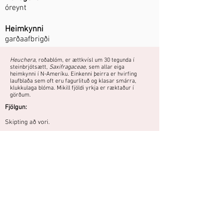
óreynt
Heimkynni
garðaafbrigði
Heuchera
, roðablóm, er ættkvísl um 30 tegunda í
steinbrjótsætt,
Saxifragaceae
, sem allar eiga
heimkynni í N-Ameríku. Einkenni þeirra er hvirfing
laufblaða sem oft eru fagurlituð og klasar smárra,
klukkulaga blóma. Mikill fjöldi yrkja er ræktaður í
görðum.
Fjölgun:
Skipting að vori.
Þarf mjög gott frárennsli og lífefnaríkan,
frjóan jarðveg. Þolir alls ekki blautan,
klesstan jarðveg.
Áttu mynd eða hefurðu reynslu af
þessari plöntu?
Þú getur deilt myndum og