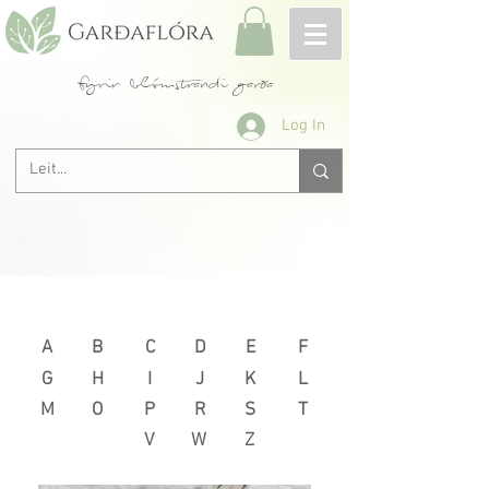
fyrir blómstrandi garða
Log In
Næsta >
< Fyrri
A
B
C
D
E
F
G
H
I
J
K
L
M
O
P
R
S
T
V
W
Z