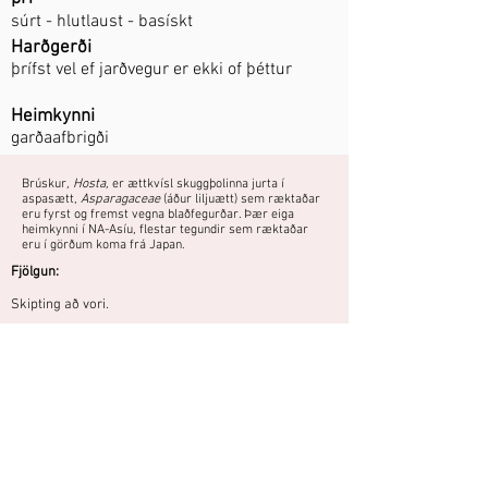
súrt - hlutlaust - basískt
Harðgerði
þrífst vel ef jarðvegur er ekki of þéttur
Heimkynni
garðaafbrigði
Brúskur
, Hosta,
er ættkvísl skuggþolinna jurta í
aspasætt,
Asparagaceae
(áður liljuætt) sem ræktaðar
eru fyrst og fremst vegna blaðfegurðar. Þær eiga
heimkynni í NA-Asíu, flestar tegundir sem ræktaðar
eru í görðum koma frá Japan.
Fjölgun:
Skipting að vori.
Blómstrar öðru hvoru. Gulgrænt lauf sem
gulnar með aldrinum með grænum
jöðrum.
Áttu mynd eða hefurðu reynslu af
þessari plöntu?