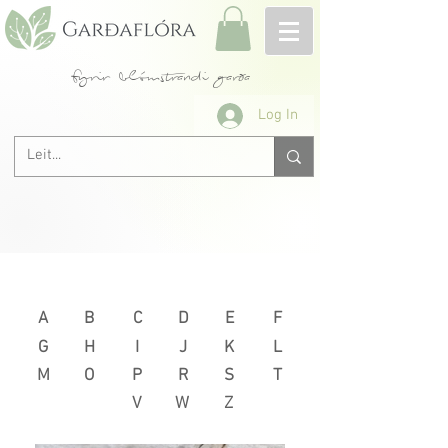
fyrir blómstrandi garða
Log In
Næsta >
< Fyrri
A
B
C
D
E
F
G
H
I
J
K
L
M
O
P
R
S
T
V
W
Z