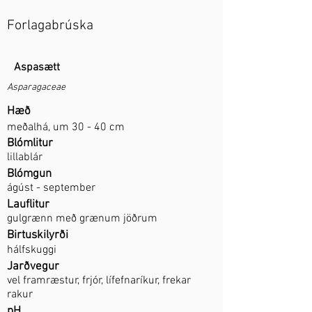
Forlagabrúska
Aspasætt
Asparagaceae
Hæð
meðalhá, um 30 - 40 cm
Blómlitur
lillablár
Blómgun
ágúst - september
Lauflitur
gulgrænn með grænum jöðrum
Birtuskilyrði
hálfskuggi
Jarðvegur
vel framræstur, frjór, lífefnaríkur, frekar
rakur
pH