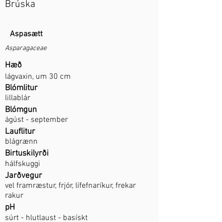
Brúska
Aspasætt
Asparagaceae
Hæð
lágvaxin, um 30 cm
Blómlitur
lillablár
Blómgun
ágúst - september
Lauflitur
blágrænn
Birtuskilyrði
hálfskuggi
Jarðvegur
vel framræstur, frjór, lífefnaríkur, frekar
rakur
pH
súrt - hlutlaust - basískt