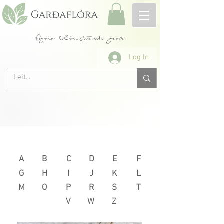
fyrir blómstrandi garða
Log In
Næsta >
< Fyrri
A
B
C
D
E
F
G
H
I
J
K
L
M
O
P
R
S
T
V
W
Z