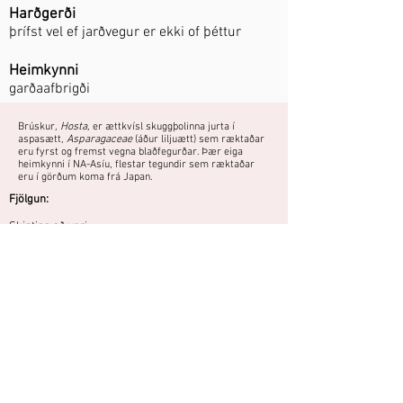
Harðgerði
þrífst vel ef jarðvegur er ekki of þéttur
Heimkynni
garðaafbrigði
Brúskur
, Hosta,
er ættkvísl skuggþolinna jurta í
aspasætt,
Asparagaceae
(áður liljuætt) sem ræktaðar
eru fyrst og fremst vegna blaðfegurðar. Þær eiga
heimkynni í NA-Asíu, flestar tegundir sem ræktaðar
eru í görðum koma frá Japan.
Fjölgun:
Skipting að vori.
Treg til að blómstra. Blágrænt lauf .
Áttu mynd eða hefurðu reynslu af
þessari plöntu?
Þú getur deilt myndum og
reynslusögum hér.