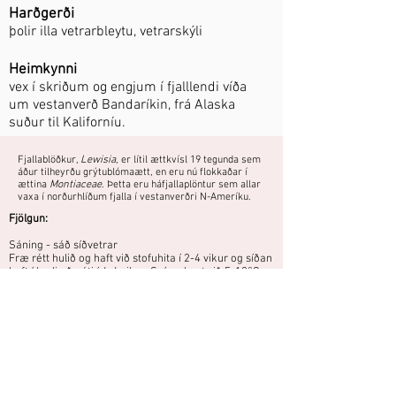
Harðgerði
þolir illa vetrarbleytu, vetrarskýli
Heimkynni
vex í skriðum og engjum í fjalllendi víða
um vestanverð Bandaríkin, frá Alaska
suður til Kaliforníu.
Fjallablöðkur,
Lewisia
, er lítil ættkvísl 19 tegunda sem
áður tilheyrðu grýtublómaætt, en eru nú flokkaðar í
ættina
Montiaceae
. Þetta eru háfjallaplöntur sem allar
vaxa í norðurhlíðum fjalla í vestanverðri N-Ameríku.
Fjölgun:
Sáning - sáð síðvetrar
Fræ rétt hulið og haft við stofuhita í 2-4 vikur og síðan
haft í kæli eða úti í 4-6 vikur. Spírar best við 5-12°C.
Fjallaplanta sem þarf mjög gott
frárennsli. Þrífst best í halla.
Áttu mynd eða hefurðu reynslu af