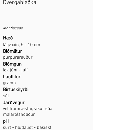
Dvergablaðka
Montiaceae
Hæð
lágvaxin, 5 - 10 cm
Blómlitur
purpurarauður
Blómgun
lok júní - júlí
Lauflitur
grænn
Birtuskilyrði
sól
Jarðvegur
vel framræstur, vikur eða
malarblandaður
pH
súrt - hlutlaust - basískt