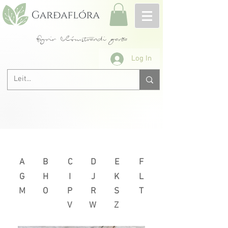
fyrir blómstrandi garða
Log In
Næsta >
< Fyrri
A
B
C
D
E
F
G
H
I
J
K
L
M
O
P
R
S
T
V
W
Z