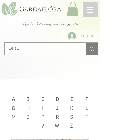
fyrir blómstrandi garða
Log In
Næsta >
< Fyrri
A
B
C
D
E
F
G
H
I
J
K
L
M
O
P
R
S
T
V
W
Z