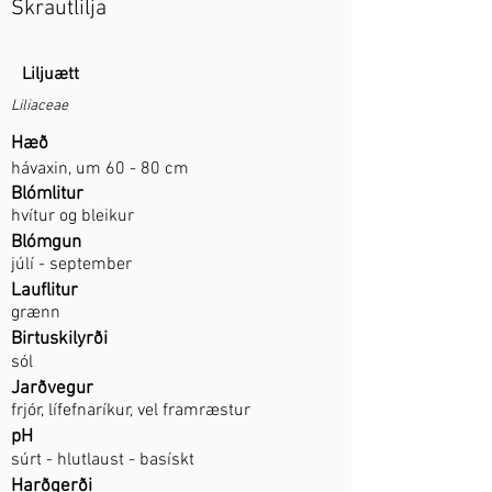
Skrautlilja
Liljuætt
Liliaceae
Hæð
hávaxin, um 60 - 80 cm
Blómlitur
hvítur og bleikur
Blómgun
júlí - september
Lauflitur
grænn
Birtuskilyrði
sól
Jarðvegur
frjór, lífefnaríkur, vel framræstur
pH
súrt - hlutlaust - basískt
Harðgerði