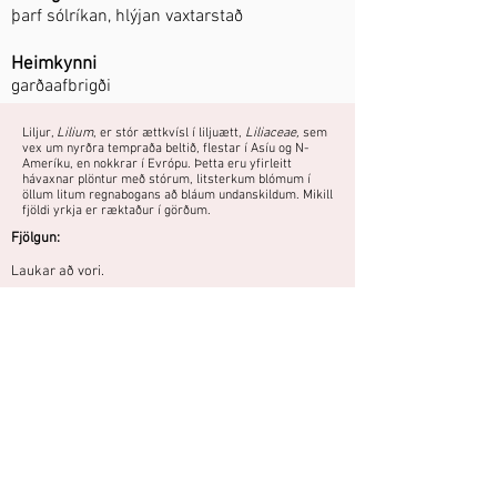
þarf sólríkan, hlýjan vaxtarstað
Heimkynni
garðaafbrigði
Liljur,
Lilium
, er stór ættkvísl í liljuætt,
Liliaceae,
sem
vex um nyrðra tempraða beltið, flestar í Asíu og N-
Ameríku, en nokkrar í Evrópu. Þetta eru yfirleitt
hávaxnar plöntur með stórum, litsterkum blómum í
öllum litum regnabogans að bláum undanskildum. Mikill
fjöldi yrkja er ræktaður í görðum.
Fjölgun:
Laukar að vori.
Þarf næringarríka mold og sólríkan
vaxtarstað.
Áttu mynd eða hefurðu reynslu af
þessari plöntu?
Þú getur deilt myndum og
reynslusögum hér.