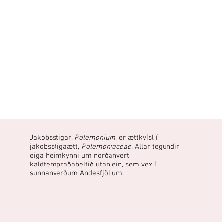
Jakobsstigar,
Polemonium
, er ættkvísl í
jakobsstigaætt,
Polemoniaceae
. Allar tegundir
eiga heimkynni um norðanvert
kaldtempraðabeltið utan ein, sem vex í
sunnanverðum Andesfjöllum.​