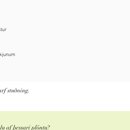
stur
ríkjunum
rf stuðning.
u af þessari plöntu?