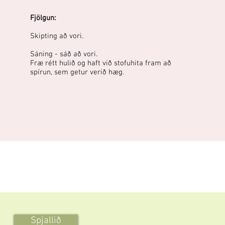
Fjölgun:
Skipting að vori.
Sáning - sáð að vori.
Fræ rétt hulið og haft við stofuhita fram að
spírun, sem getur verið hæg.
Spjallið