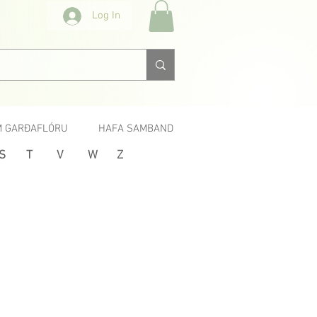
Log In
 GARÐAFLÓRU
HAFA SAMBAND
S
T
V
W
Z
Næsta >