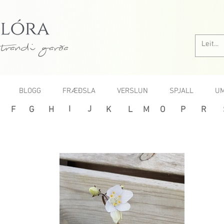
trandi garða
BLOGG
FRÆÐSLA
VERSLUN
SPJALL
UM
I
J
F
G
H
K
L
M
O
P
R