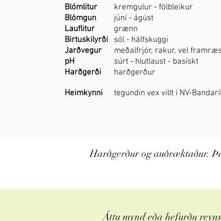
Blómlitur
kremgulur - fölbleikur
Blómgun
júní - ágúst
Lauflitur
grænn
Birtuskilyrði
sól - hálfskuggi
Jarðvegur
meðalfrjór, rakur, vel framræ
pH
súrt - hlutlaust - basískt
Harðgerði
harðgerður
Heimkynni
tegundin vex villt í NV-Banda
Harðgerður og auðræktaður. Þa
Áttu mynd eða hefurðu reynsl