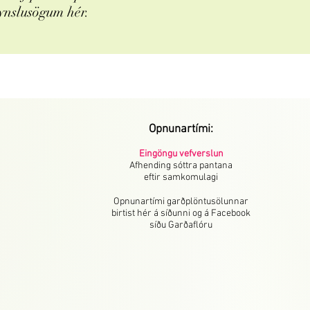
ynslusögum hér.
Opnunartími:
Eingöngu vefverslun
Afhending sóttra pantana
eftir samkomulagi
Opnunartími garðplöntusölunnar
birtist hér á síðunni og á Facebook
síðu Garðaflóru