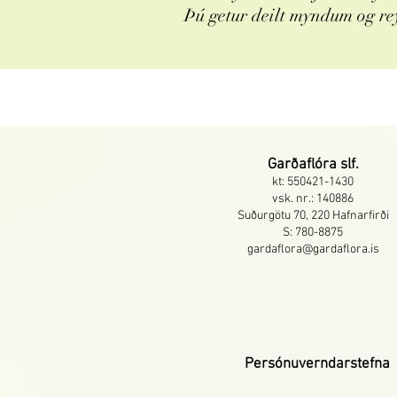
Þú getur deilt myndum og re
Garðaflóra slf.
kt: 550421-1430
vsk. nr.: 140886
Suðurgötu 70, 220 Hafnarfirði
S: 780-8875
gardaflora@gardaflora.is
Persónuverndarstefna