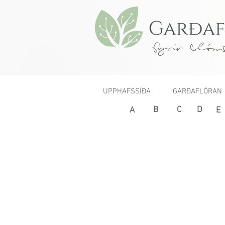
fyrir blóms
UPPHAFSSÍÐA
GARÐAFLÓRAN
B
C
D
< Fyrri
A
E