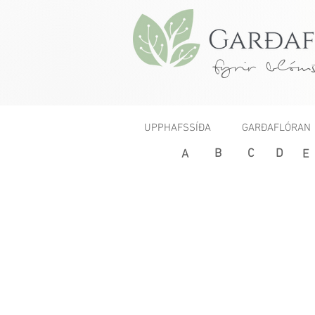
fyrir blóms
UPPHAFSSÍÐA
GARÐAFLÓRAN
B
C
D
< Fyrri
A
E