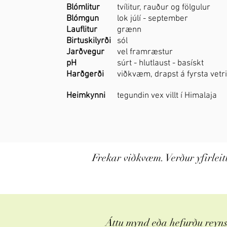
Blómlitur
tvílitur, rauður og fölgulur
Blómgun
lok júlí - september
Lauflitur
grænn
Birtuskilyrði
sól
Jarðvegur
vel framræstur
pH
súrt - hlutlaust - basískt
Harðgerði
viðkvæm, drapst á fyrsta vetr
Heimkynni
tegundin vex villt í Himalaja
Frekar viðkvæm. Verður yfirleit
Áttu mynd eða hefurðu reynsl