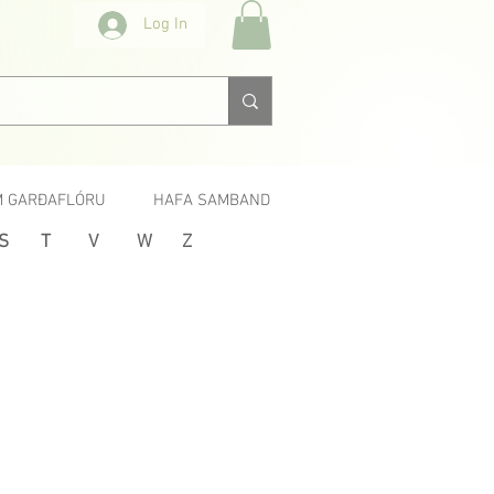
Log In
 GARÐAFLÓRU
HAFA SAMBAND
S
T
V
W
Z
Næsta >