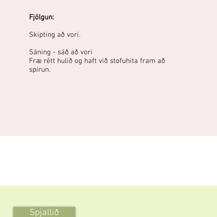
Fjölgun:
Skipting að vori.
Sáning - sáð að vori
Fræ rétt hulið og haft við stofuhita fram að
spírun.
Spjallið