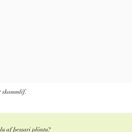
i
t skammlíf.
u af þessari plöntu?