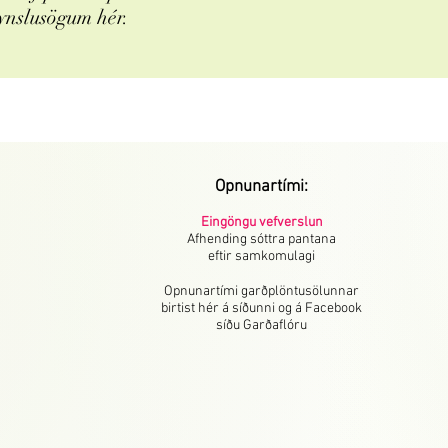
ynslusögum hér.
Opnunartími:
Eingöngu vefverslun
Afhending sóttra pantana
eftir samkomulagi
Opnunartími garðplöntusölunnar
birtist hér á síðunni og á Facebook
síðu Garðaflóru