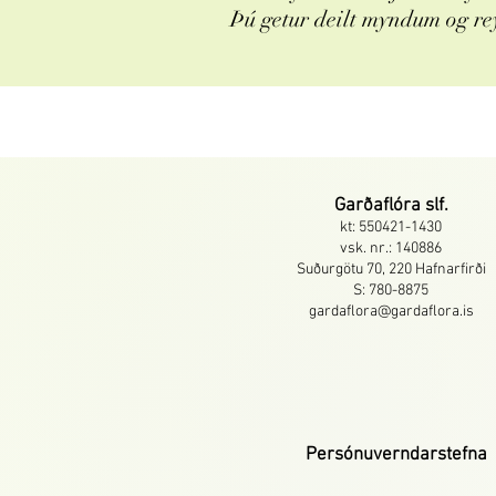
Þú getur deilt myndum og re
Garðaflóra slf.
kt: 550421-1430
vsk. nr.: 140886
Suðurgötu 70, 220 Hafnarfirði
S: 780-8875
gardaflora@gardaflora.is
Persónuverndarstefna