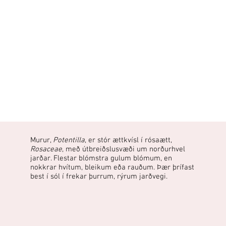
Murur,
Potentilla
, er stór ættkvísl í rósaætt,
Rosaceae
, með útbreiðslusvæði um norðurhvel
jarðar. Flestar blómstra gulum blómum, en
nokkrar hvítum, bleikum eða rauðum. Þær þrífast
best í sól í frekar þurrum, rýrum jarðvegi.​