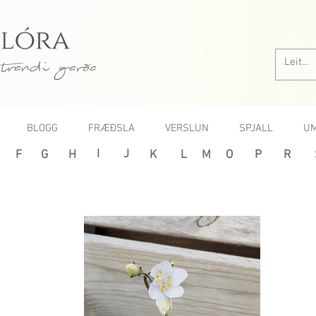
trandi garða
BLOGG
FRÆÐSLA
VERSLUN
SPJALL
UM
I
J
F
G
H
K
L
M
O
P
R