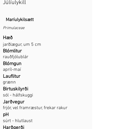
Júlíulykill
Maríulykilsætt
Primulaceae
Hæð
jarðlægur, um 5 cm​
Blómlitur
rauðfjólublár
Blómgun
apríl-maí
Lauflitur
grænn
Birtuskilyrði
sól - hálfskuggi
Jarðvegur
frjór, vel framræstur, frekar rakur
pH
súrt - hlutlaust
Harðgerði