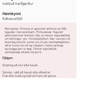
nokkuð harðgerður
Heimkynni
Kákasusfjöll
Maríulyklar,
Primula
, er geysistór ættkvísl um 500
tegunda í maríulykilsætt,
Primulaceae
. Tegundir
ættkvíslarinnar dreifast víða, en mestur tegundafjöldi,
um helmingur, vex í Himalajafjöllum. Þær vaxa því við
breytileg skilyrði, sumar eru úrvals steinhæðaplöntur,
aðrar kunna vel við sig í djúpum, frjóum jarðvegi
og skugga part úr degi. Flestar eiga það þó
sameiginlegt að þola illa þurrk.
Fjölgun:
Skipting að vori eða hausti.
Sáning - sáð að hausti eða síðvetrar.
Fræ ekki hulið og haft úti fram að spírun.
Þokkalega harðgerður, en verður ekki
mjög gróskumikill nema jarðvegsskilyrði
séu góð.