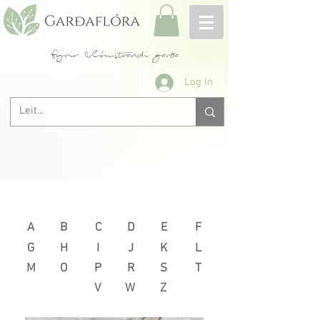
fyrir blómstrandi garða
Log In
Næsta >
< Fyrri
A
B
C
D
E
F
G
H
I
J
K
L
M
O
P
R
S
T
V
W
Z