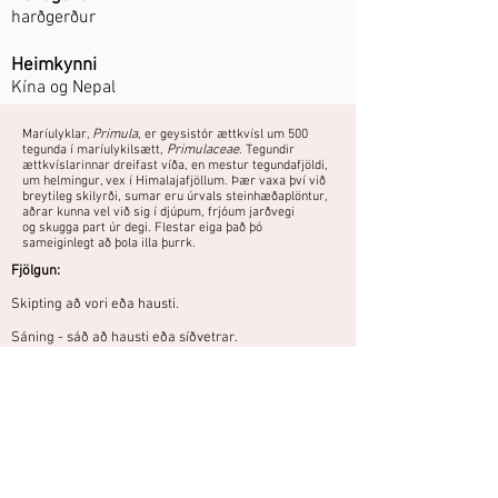
harðgerður
Heimkynni
Kína og Nepal
Maríulyklar,
Primula
, er geysistór ættkvísl um 500
tegunda í maríulykilsætt,
Primulaceae
. Tegundir
ættkvíslarinnar dreifast víða, en mestur tegundafjöldi,
um helmingur, vex í Himalajafjöllum. Þær vaxa því við
breytileg skilyrði, sumar eru úrvals steinhæðaplöntur,
aðrar kunna vel við sig í djúpum, frjóum jarðvegi
og skugga part úr degi. Flestar eiga það þó
sameiginlegt að þola illa þurrk.
Fjölgun:
Skipting að vori eða hausti.
Sáning - sáð að hausti eða síðvetrar.
Fræ ekki hulið og haft úti fram að spírun.
Harðgerð og auðræktuð planta sem setur
mikinn svip á garðinn í júní.
Áttu mynd eða hefurðu reynslu af