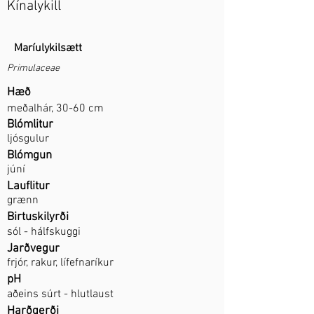
Kínalykill
Maríulykilsætt
Primulaceae
Hæð
meðalhár, 30-60 cm
Blómlitur
ljósgulur
Blómgun
júní
Lauflitur
grænn
Birtuskilyrði
sól - hálfskuggi
Jarðvegur
frjór, rakur, lífefnaríkur
pH
aðeins súrt - hlutlaust
Harðgerði