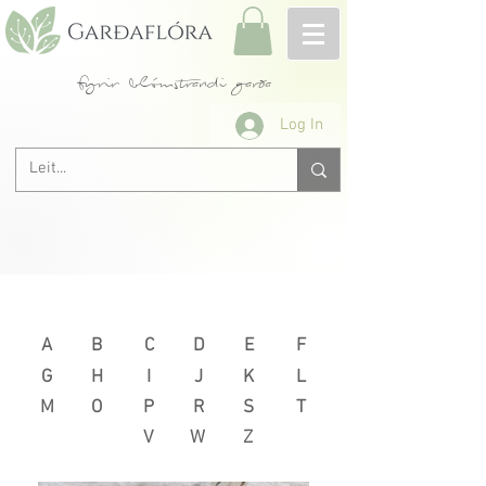
fyrir blómstrandi garða
Log In
Næsta >
< Fyrri
A
B
C
D
E
F
G
H
I
J
K
L
M
O
P
R
S
T
V
W
Z