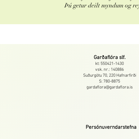
Þú getur deilt myndum og re
Garðaflóra slf.
kt: 550421-1430
vsk. nr.: 140886
Suðurgötu 70, 220 Hafnarfirði
S: 780-8875
gardaflora@gardaflora.is
Persónuverndarstefna