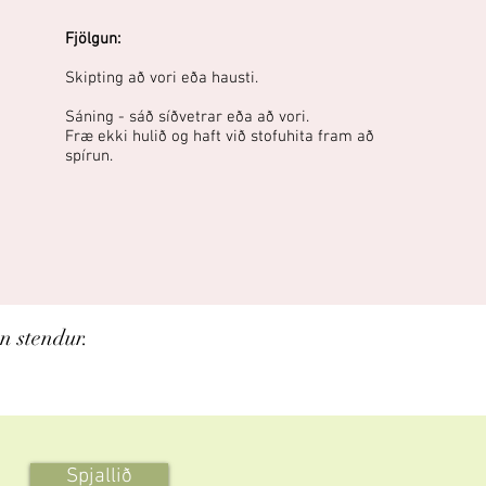
Fjölgun:
Skipting að vori eða hausti.
Sáning - sáð síðvetrar eða að vori.
Fræ ekki hulið og haft við stofuhita fram að
spírun.
n stendur.
Spjallið