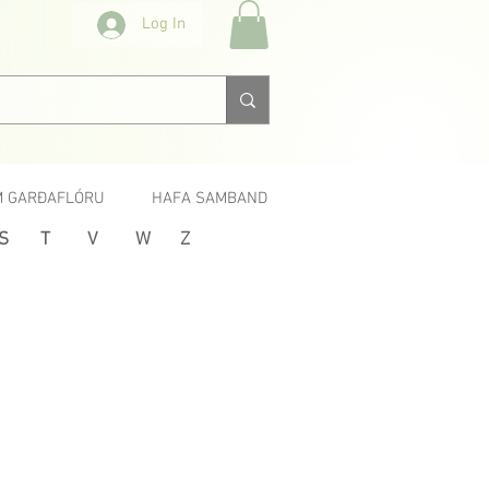
Log In
 GARÐAFLÓRU
HAFA SAMBAND
S
T
V
W
Z
Næsta >