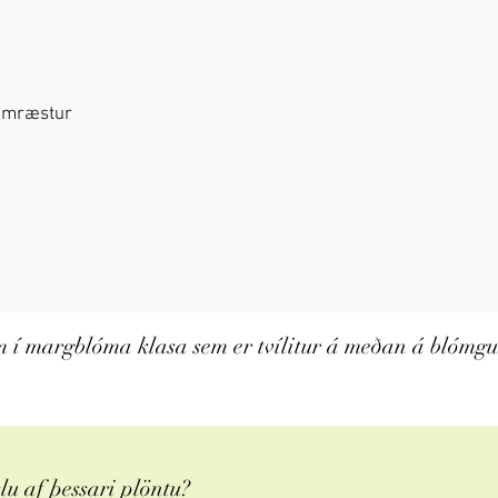
framræstur
m í margblóma klasa sem er tvílitur á meðan á blómgu
u af þessari plöntu?