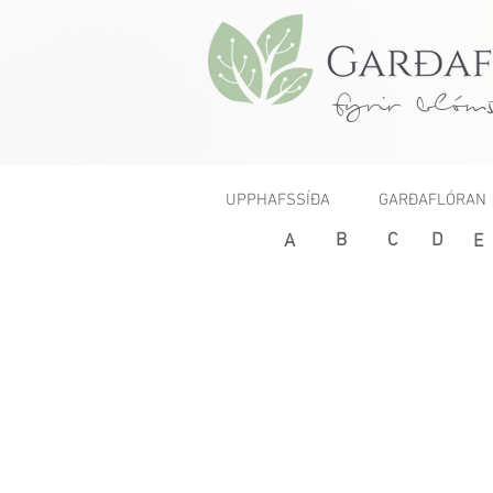
fyrir blóms
UPPHAFSSÍÐA
GARÐAFLÓRAN
B
C
D
< Fyrri
A
E