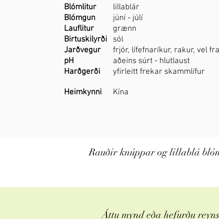
Blómlitur
lillablár
Blómgun
júní - júlí
Lauflitur
grænn
Birtuskilyrði
sól
Jarðvegur
frjór, lífefnaríkur, rakur, vel 
pH
aðeins súrt - hlutlaust
Harðgerði
yfirleitt frekar skammlífur
Heimkynni
Kína
Rauðir knúppar og lillablá bló
Áttu mynd eða hefurðu reynsl