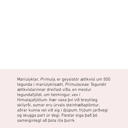
Maríulyklar,
Primula
, er geysistór ættkvísl um 500
tegunda í maríulykilsætt,
Primulaceae
. Tegundir
ættkvíslarinnar dreifast víða, en mestur
tegundafjöldi, um helmingur, vex í
Himalajafjöllum. Þær vaxa því við breytileg
skilyrði, sumar eru úrvals steinhæðaplöntur,
aðrar kunna vel við sig í djúpum, frjóum jarðvegi
og skugga part úr degi. Flestar eiga það þó
sameiginlegt að þola illa þurrk.