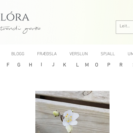
trandi garða
BLOGG
FRÆÐSLA
VERSLUN
SPJALL
UM
I
J
F
G
H
K
L
M
O
P
R