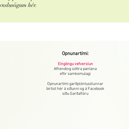
ynslusögum hér.
Opnunartími:
Eingöngu vefverslun
Afhending sóttra pantana
eftir samkomulagi
Opnunartími garðplöntusölunnar
birtist hér á síðunni og á Facebook
síðu Garðaflóru