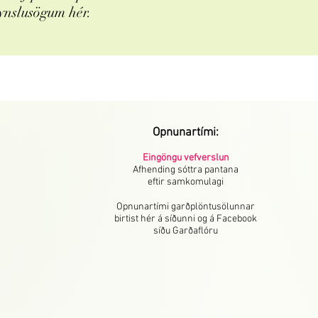
ynslusögum hér.
Opnunartími:
Eingöngu vefverslun
Afhending sóttra pantana
eftir samkomulagi
Opnunartími garðplöntusölunnar
birtist hér á síðunni og á Facebook
síðu Garðaflóru