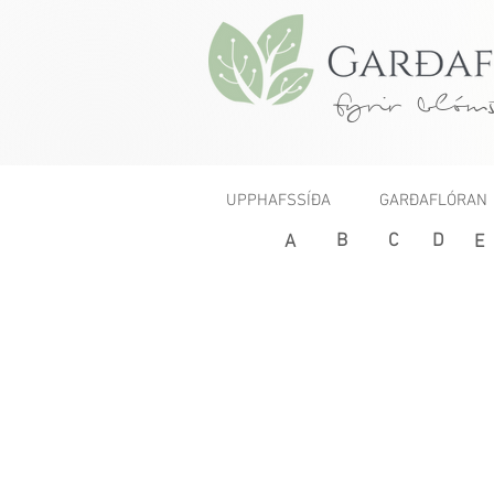
fyrir blóms
UPPHAFSSÍÐA
GARÐAFLÓRAN
B
C
D
< Fyrri
A
E