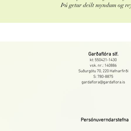
Þú getur deilt myndum og re
Garðaflóra slf.
kt: 550421-1430
vsk. nr.: 140886
Suðurgötu 70, 220 Hafnarfirði
S: 780-8875
gardaflora@gardaflora.is
Persónuverndarstefna