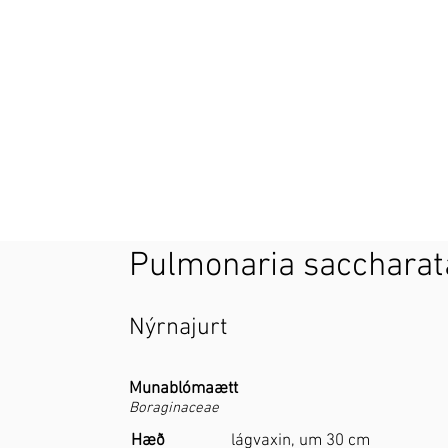
Pulmonaria saccharat
Nýrnajurt
Munablómaætt
Boraginaceae
Hæð
lágvaxin, um 30 cm