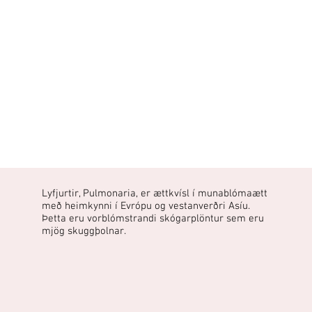
Lyfjurtir, Pulmonaria, er ættkvísl í munablómaætt
með heimkynni í Evrópu og vestanverðri Asíu.
Þetta eru vorblómstrandi skógarplöntur sem eru
mjög skuggþolnar.