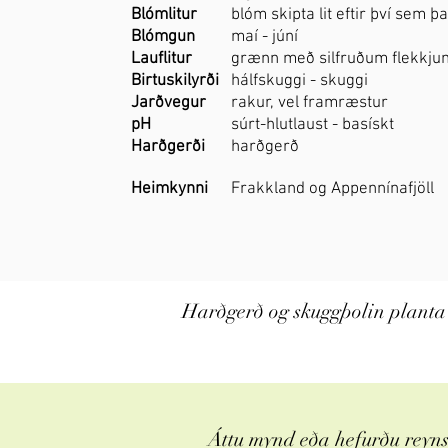
Blómlitur
blóm skipta lit eftir því sem þa
Blómgun
maí - júní
Lauflitur
grænn með silfruðum flekkju
Birtuskilyrði
hálfskuggi - skuggi
Jarðvegur
rakur, vel framræstur
pH
súrt-hlutlaust - basískt
Harðgerði
harðgerð
Heimkynni
Frakkland og Appennínafjöll
Harðgerð og skuggþolin planta 
Áttu mynd eða hefurðu reynsl