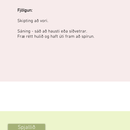
Fjölgun:
Skipting að vori.
Sáning - sáð að hausti eða síðvetrar.
Fræ rétt hulið og haft úti fram að spírun.
Spjallið