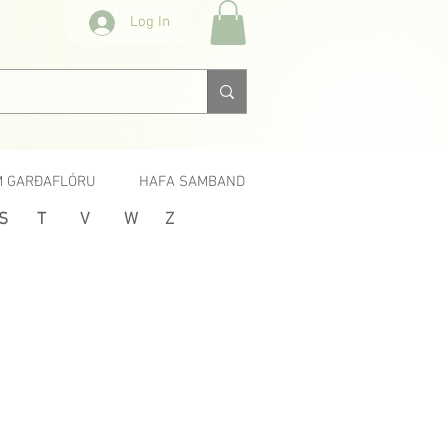
Log In
 GARÐAFLÓRU
HAFA SAMBAND
S
T
V
W
Z
Næsta >