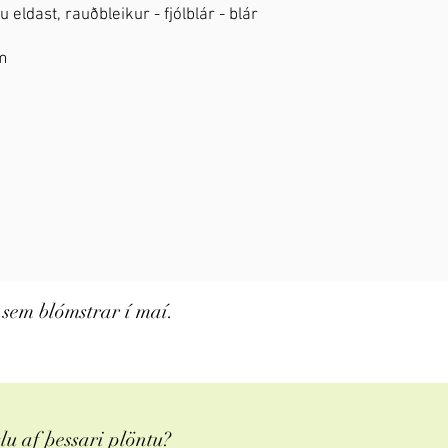
u eldast, rauðbleikur - fjólblár - blár
m
sem blómstrar í maí.
u af þessari plöntu?