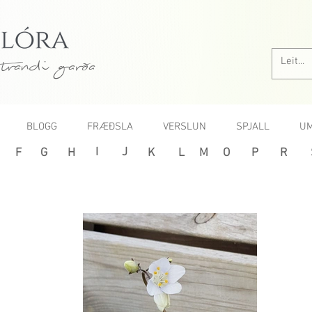
trandi garða
BLOGG
FRÆÐSLA
VERSLUN
SPJALL
UM
I
J
F
G
H
K
L
M
O
P
R