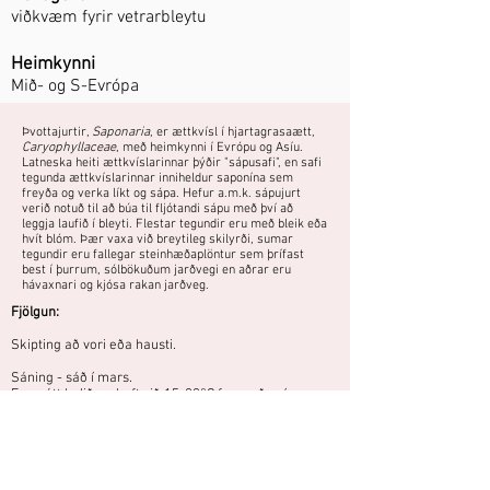
viðkvæm fyrir vetrarbleytu
Heimkynni
Mið- og S-Evrópa
Þvottajurtir,
Saponaria
, er ættkvísl í hjartagrasaætt,
Caryophyllaceae
, með heimkynni í Evrópu og Asíu.
Latneska heiti ættkvíslarinnar þýðir "sápusafi", en safi
tegunda ættkvíslarinnar inniheldur saponína sem
freyða og verka líkt og sápa. Hefur a.m.k. sápujurt
verið notuð til að búa til fljótandi sápu með því að
leggja laufið í bleyti. Flestar tegundir eru með bleik eða
hvít blóm. Þær vaxa við breytileg skilyrði, sumar
tegundir eru fallegar steinhæðaplöntur sem þrífast
best í þurrum, sólbökuðum jarðvegi en aðrar eru
hávaxnari og kjósa rakan jarðveg.
Fjölgun:
Skipting að vori eða hausti.
Sáning - sáð í mars.
Fræ rétt hulið og haft við 15-20°C fram að spírun.
Steinhæðaplanta sem þarf mjög gott
frárennsli og mjög sólríkan stað.