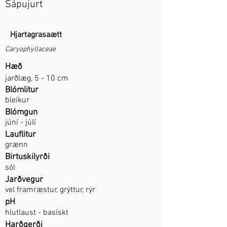
Sápujurt
Hjartagrasaætt
Caryophyllaceae
Hæð
jarðlæg, 5 - 10 cm
Blómlitur
bleikur
Blómgun
júní - júlí
Lauflitur
grænn
Birtuskilyrði
sól
Jarðvegur
vel framræstur, grýttur, rýr
pH
hlutlaust - basískt
Harðgerði