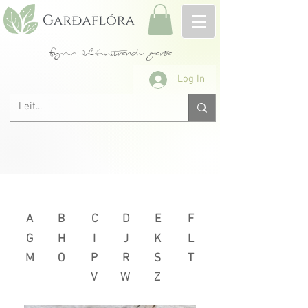
fyrir blómstrandi garða
Log In
Næsta >
< Fyrri
A
B
C
D
E
F
G
H
I
J
K
L
M
O
P
R
S
T
V
W
Z