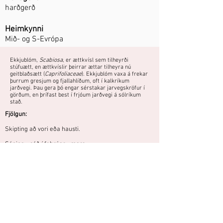
harðgerð
Heimkynni
Mið- og S-Evrópa
Ekkjublóm,
Scabiosa
, er ættkvísl sem tilheyrði
stúfuætt, en ættkvíslir þeirrar ættar tilheyra nú
geitblaðsætt (
Caprifoliaceae
). Ekkjublóm vaxa á frekar
þurrum gresjum og fjallahlíðum, oft í kalkríkum
jarðvegi. Þau gera þó engar sérstakar jarvegskröfur í
görðum, en þrífast best í frjóum jarðvegi á sólríkum
stað.
Fjölgun:
Skipting að vori eða hausti.
Sáning - sáð í febrúar - mars
Fræ rétt hulið og haft við stofuhita fram að spírun.
Þarf vel framræstan jarðveg.
Áttu mynd eða hefurðu reynslu af
þessari plöntu?
Þú getur deilt myndum og