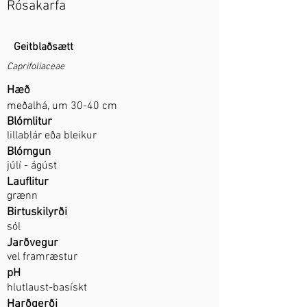
Rósakarfa
Geitblaðsætt
Caprifoliaceae
Hæð
meðalhá, um 30-40 cm
Blómlitur
lillablár eða bleikur
Blómgun
júlí - ágúst
Lauflitur
grænn
Birtuskilyrði
sól
Jarðvegur
vel framræstur
pH
hlutlaust-basískt
Harðgerði