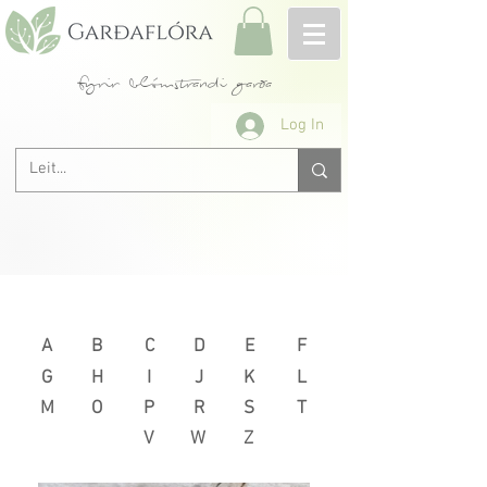
fyrir blómstrandi garða
Log In
Næsta >
< Fyrri
A
B
C
D
E
F
G
H
I
J
K
L
M
O
P
R
S
T
V
W
Z